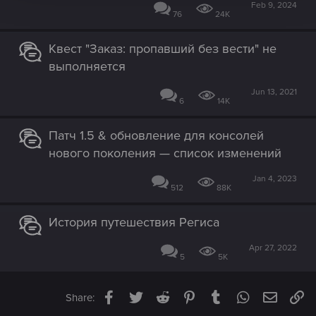
Feb 9, 2024
76
24K
Квест "Заказ: пропавший без вести" не
выполняется
Jun 13, 2021
6
14K
Патч 1.5 & обновление для консолей
нового поколения — список изменений
Jan 4, 2023
512
88K
История путешествия Региса
Apr 27, 2022
5
5K
Facebook
Twitter
Reddit
Pinterest
Tumblr
WhatsApp
Email
Li
Share: