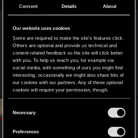
Consent
Details
About
СДПР благодари за активность на РУ-вкладке,
сюда уже наверное и модераторы редко
Our website uses cookies
заглядывают
Some are required to make the site’s features click.
Others are optional and provide us technical and
Да и какую помощь ты ожидаешь? Словил баг
content-related feedback so the site will click better
в КП, это не новость. Берешь более старый
with you. To help us reach you, for example via
сейв и перепроходишь.
social media, with something of ours you might find
Ну или давно бы уже обратился в ТП:
interesting, occasionally we might also share bits of
https://support.cdprojektred.com/ru/cyberpunk/pc
our cookies with our partners. Any of these optional
cookies will require your permission, though.
You’ll find all the details regarding our use of cookies
C
#4
Kate.Greene
CD PROJEKT RED
Mar 10, 2023
and tweak your preferences regarding them in the
Necessary
o
“Settings” menu below.
n
s
@Columb1ne
, попробуйте выполнить действия,
Preferences
e
указанные в этой инструкции: