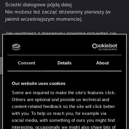
Ścieżki dialogowe pójdą dalej.
Nie możesz też zacząć strzelaniny pierwszy (w
jakimś wcześniejszym momencie).
Jak wyjdziesz z magazynu powinna przywitać cię
Meredith.
K
Consent
Details
About
#3
KamilosD
Senior user
Jan 11, 2021
Our website uses cookies
I rozumiem, że to jedyna droga do spotkania
Meredith? Każda inna kombinacja odpada? Czy w
Some are required to make the site’s features click.
Others are optional and provide us technical and
przypadku moich wyborów wystarczyłoby żebym
content-related feedback so the site will click better
nie obezwładniał, ale zabił Royce'a, pomimo tego,
with you. To help us reach you, for example via
że mam przy sobie odwirusowany chip?
social media, with something of ours you might find
Halo, halo CDPR, ktoś rozwiałby te wątpliwości?
interesting, occasionally we might also share bits of