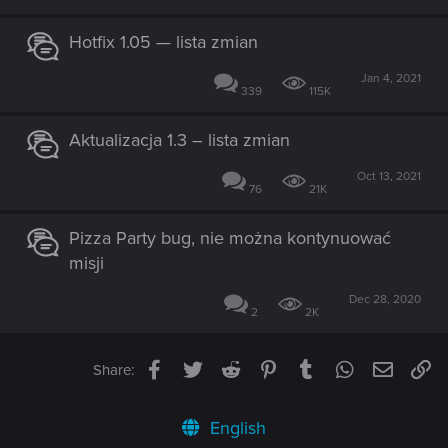
Hotfix 1.05 — lista zmian
Jan 4, 2021
339
115K
Aktualizacja 1.3 – lista zmian
Oct 13, 2021
76
21K
Pizza Party bug, nie można kontynuować
misji
Dec 28, 2020
2
2K
Facebook
Twitter
Reddit
Pinterest
Tumblr
WhatsApp
Email
Li
Share:
English