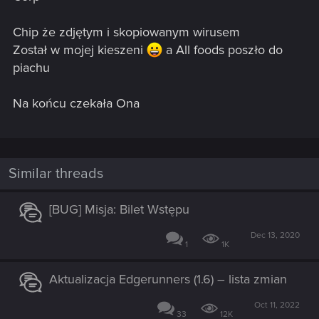
Chip że zdjętym i skopiowanym wirusem
Został w mojej kieszeni
a All foods poszło do
piachu
Na końcu czekała Ona
Similar threads
[BUG] Misja: Bilet Wstępu
Dec 13, 2020
1
1K
Aktualizacja Edgerunners (1.6) – lista zmian
Oct 11, 2022
33
12K