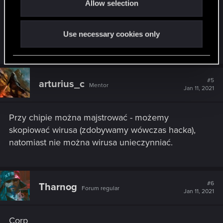
Allow selection
n
Wydaje mi się, że kluczowe jest majstrowanie
przy chipie.
Use necessary cookies only
Last edited:
Jan 11, 2021
#5
arturius_c
Mentor
Jan 11, 2021
Przy chipie można majstrować - możemy
skopiować wirusa (zdobywamy wówczas hacka),
natomiast nie można wirusa unieczynniać.
#6
Tharnog
Forum regular
Jan 11, 2021
Corp