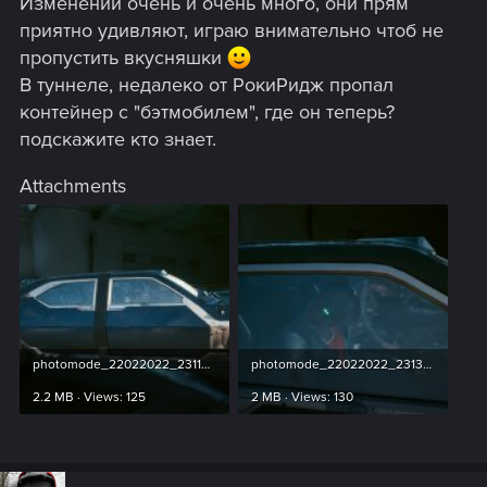
Изменений очень и очень много, они прям
приятно удивляют, играю внимательно чтоб не
пропустить вкусняшки
В туннеле, недалеко от РокиРидж пропал
контейнер с "бэтмобилем", где он теперь?
подскажите кто знает.
Attachments
photomode_22022022_231133.jpg
photomode_22022022_231312.jpg
2.2 MB · Views: 125
2 MB · Views: 130