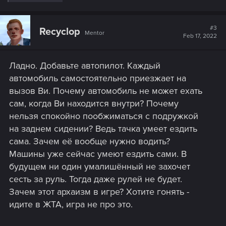
e
a
c
t
#3
Recyclop
Mentor
i
Feb 17, 2022
o
n
s
Ладно. Добавьте автопилот. Каждый
:
автомобиль самостоятельно приезжает на
вызов Ви. Почему автомобиль не может ехать
сам, когда Ви находится внутри? Почему
нельзя спокойно пообжиматься с подружкой
на заднем сидении? Ведь тачка умеет ездить
сама. Зачем её вообще нужно водить?
Машины уже сейчас умеют ездить сами. В
будущем ни один умалишённый не захочет
сесть за руль. Тогда даже рулей не будет.
Зачем этот архаизм в игре? Хотите гонять -
идите в ЖТА, игра не про это.