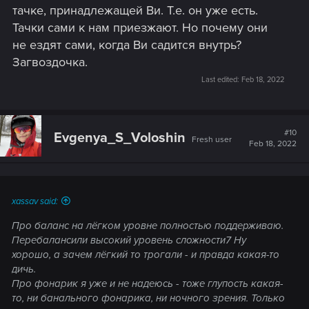
тачке, принадлежащей Ви. Т.е. он уже есть.
Тачки сами к нам приезжают. Но почему они
не ездят сами, когда Ви садится внутрь?
Загвоздочка.
Last edited:
Feb 18, 2022
#10
Evgenya_S_Voloshin
Fresh user
Feb 18, 2022
xassav said:
Про баланс на лёгком уровне полностью поддерживаю.
Перебалансили высокий уровень сложности7 Ну
хорошо, а зачем лёгкий то трогали - и правда какая-то
дичь.
Про фонарик я уже и не надеюсь - тоже глупость какая-
то, ни банального фонарика, ни ночного зрения. Только