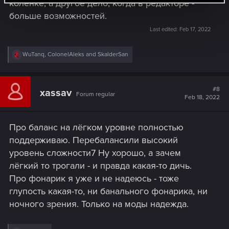
коленке, а другое дело, когда в редакторе -
больше возможностей.
Last edited:
Feb 17, 2022
R
WuTanq
,
ColonelAleks
and
SkalderSan
e
a
c
t
#8
xassav
Forum regular
i
Feb 18, 2022
o
n
s
Про баланс на лёгком уровне полностью
:
поддерживаю. Перебалансили высокий
уровень сложности7 Ну хорошо, а зачем
лёгкий то трогали - и правда какая-то дичь.
Про фонарик я уже и не надеюсь - тоже
глупость какая-то, ни банального фонарика, ни
ночного зрения. Только на моды надежда.