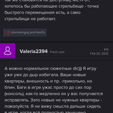
хотелось бы работающее стрельбище - точка
быстрого перемещения есть, а само
стрельбище не работает.
R
shershengog
and
AlexTa
e
a
c
t
#12
Valeria2394
Fresh user
i
Feb 22, 2022
o
n
s
А можно нормальное сюжетные dlc))) Я игру
:
уже уже до дыр избегала. Ваши новые
квартиры, внешность и пр. -прикольно, но
блин. Баги в игре ужас просто до сих пор
(консоль), как-то медленно их у вас получается
исправлять. Зато новые не нужные квартиры -
пожалуйста. Я не вижу смысла дальше сидеть
в игре, когда всё полностью зачищено,