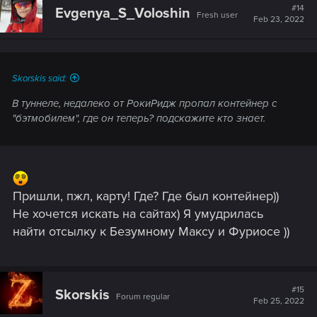
#14
Evgenya_S_Voloshin
Fresh user
Feb 23, 2022
Skorskis said:
В туннеле, недалеко от РокиРидж пропал контейнер с
"бэтмобилем", где он теперь? подскажите кто знает.
Пришли, пжл, карту! Где? Где был контейнер))
Не хочется искать на сайтах) Я умудрилась
найти отсылку к Безумному Максу и Фуриосе ))
#15
Skorskis
Forum regular
Feb 25, 2022