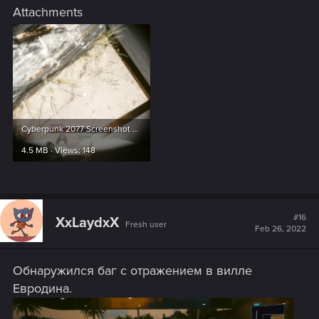
Attachments
Cyberpunk 2077 Screenshot 2022.02.24 - 23.31.02.57.png
4.5 MB · Views: 148
#16
XxLaydxX
Fresh user
Feb 26, 2022
Обнаружился баг с отражением в вилле
Евродина.