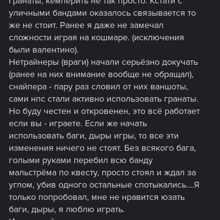
гранаты, кемперить не так просто. Кстати с
уличными бандами оказалось связывается то
же не стоит. Ранее я даже не замечал
сложности играя на кошмаре. (исключения
были валентино).
Нетрайнеры (враги) начали серьёзно докучать
(ранее на них внимание вообще не обращал),
снайпера - пару раз словил от них ваншоты,
сами нпс стали активно использовать гранаты.
Но буду честен и откровенен, это всё работает
если вы - играете. Если же начать
использовать баги, дыры игры, то все эти
изменения ничего не стоят. Без всякого бага,
голыми руками перебил всю банду
мальстрёма по квесту, просто стоял и ждал за
углом, убив одного остальные спотыкались....Я
только попробовал, мне не нравится юзать
баги, дыры, я люблю играть.