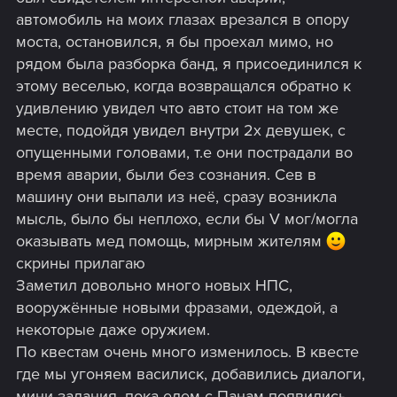
автомобиль на моих глазах врезался в опору
моста, остановился, я бы проехал мимо, но
рядом была разборка банд, я присоединился к
этому веселью, когда возвращался обратно к
удивлению увидел что авто стоит на том же
месте, подойдя увидел внутри 2х девушек, с
опущенными головами, т.е они пострадали во
время аварии, были без сознания. Сев в
машину они выпали из неё, сразу возникла
мысль, было бы неплохо, если бы V мог/могла
оказывать мед помощь, мирным жителям
скрины прилагаю
Заметил довольно много новых НПС,
вооружённые новыми фразами, одеждой, а
некоторые даже оружием.
По квестам очень много изменилось. В квесте
где мы угоняем василиск, добавились диалоги,
мини задания, пока едем с Панам появились