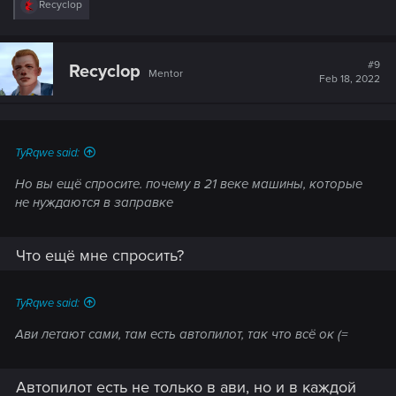
R
Recyclop
e
a
c
t
#9
Recyclop
Mentor
i
Feb 18, 2022
o
n
s
:
TyRqwe said:
Но вы ещё спросите. почему в 21 веке машины, которые
не нуждаются в заправке
Что ещё мне спросить?
TyRqwe said:
Ави летают сами, там есть автопилот, так что всё ок (=
Автопилот есть не только в ави, но и в каждой