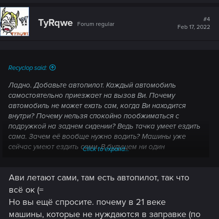
#4
TyRqwe
Forum regular
Feb 17, 2022
Recyclop said:
Ладно. Добавьте автопилот. Каждый автомобиль
самостоятельно приезжает на вызов Ви. Почему
автомобиль не может ехать сам, когда Ви находится
внутри? Почему нельзя спокойно пообжиматься с
подружкой на заднем сидении? Ведь тачка умеет ездить
сама. Зачем её вообще нужно водить? Машины уже
сейчас умеют ездить сами. В будущем ни один
Click to expand...
умалишённый не захочет сесть за руль. Тогда даже
рулей не будет. Зачем этот архаизм в игре? Хотите
Ави летают сами, там есть автопилот, так что
гонять - идите в ЖТА, игра не про это.
всё ок (=
Но вы ещё спросите. почему в 21 веке
машины, которые не нуждаются в заправке (по