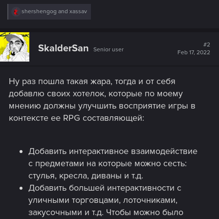
R
shershengog
and
xassav
e
a
c
t
#2
SkalderSan
Senior user
i
Feb 17, 2022
o
n
s
Ну раз пошла такая жара, тогда и от себя
:
добавлю своих хотелок, которые по моему
мнению должны улучшить восприятие игры в
контексте ее RPG составляющей:
Добавить интерактивное взаимодействие
с предметами на которые можно сесть:
стулья, кресла, диваны и т.д.
Добавить большей интерактивности с
уличными торговцами, лоточниками,
закусочными и т.д. Чтобы можно было