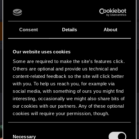
R
WuTanq
,
shershengog
,
Recyclop
and 1 other person
e
a
c
t
Consent
Details
About
#6
xStriiim
Forum regular
i
Feb 17, 2022
o
n
s
Our website uses cookies
:
Почему на легком уровне сложности нужно стрелять в
Some are required to make the site’s features click.
голову 4-5 раз, чтобы убить врага? Это же дичь. Вы
Others are optional and provide us technical and
конечно молодцы, что повысили "сложность" лёгкого
content-related feedback so the site will click better
уровня, но не до степени нелепости это нужно делать.
with you. To help us reach you, for example via
social media, with something of ours you might find
interesting, occasionally we might also share bits of
Блин, ну вот теперь это точно эрпэгээ с
our cookies with our partners. Any of these optional
циферками и бронелобостью(( Все, я аут
cookies will require your permission, though.
You’ll find all the details regarding our use of cookies
C
#7
AlexTa
and tweak your preferences regarding them in the
Forum veteran
Necessary
o
Feb 17, 2022