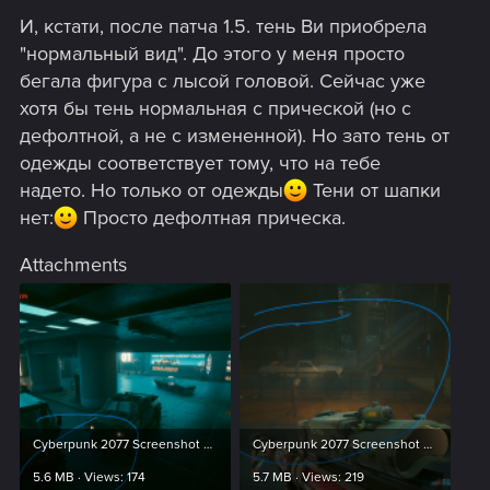
И, кстати, после патча 1.5. тень Ви приобрела
"нормальный вид". До этого у меня просто
бегала фигура с лысой головой. Сейчас уже
хотя бы тень нормальная с прической (но с
дефолтной, а не с измененной). Но зато тень от
одежды соответствует тому, что на тебе
надето. Но только от одежды
Тени от шапки
нет:
Просто дефолтная прическа.
Attachments
Cyberpunk 2077 Screenshot 2022.02.15 - 21.26.59.43.png
Cyberpunk 2077 Screenshot 2022.02.17 - 08.36.31.45.png
5.6 MB · Views: 174
5.7 MB · Views: 219