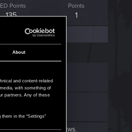
ED Points
Points
135
1
About
oubliable
in
NEWS
.
hnical and content-related
l media, with something of
ur partners. Any of these
..
 them in the “Settings”
Blood and Wine arrive !
in
NEWS
.