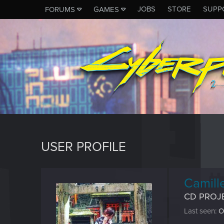
JOBS
STORE
SUPP
FORUMS
GAMES
USER PROFILE
Camill
CD PROJ
Last seen
O