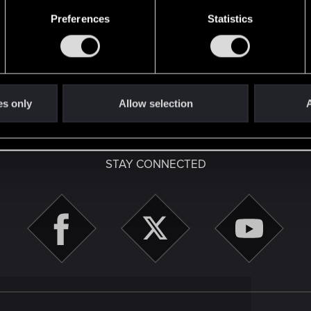
-nous le 28 mai à 17 h pour une diffusion spéciale anniversaire de The Witcher 3..
Preferences
Statistics
es only
Allow selection
A
English
STAY CONNECTED