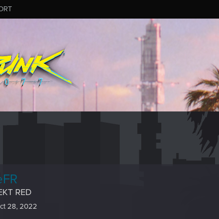
ORT
eFR
EKT RED
ct 28, 2022