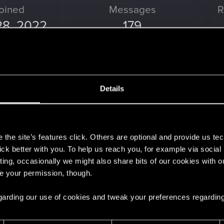
oined
Messages
R
28, 2022
179
Details
l About You! - Les Légendes de Night City — Une équipe in
s
ous couvrir. Sur le chemin qui l’a mené au sommet, V a réussi à rassembler une...
the site’s features click. Others are optional and provide us tec
lick better with you. To help us reach you, for example via socia
ting, occasionally we might also share bits of our cookies with o
e The Witcher 3: Wild Hunt - Songs of the Past
in
NEWS
.
re your permission, though.
e seule chose ! Il est temps de vous annoncer que nous travaillons sur une toute.
 regarding our use of cookies and tweak your preferences regarding
eams — Le stream du 10e anniversaire de The Witcher 3: 