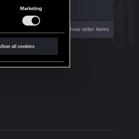
.
Marketing
Show older items
llow all cookies