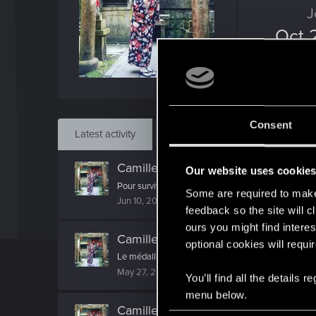
J
Oct 
Find
Consent
Latest activity
Postings
About
CamilleFR
posted the thread
It’s Al
Our website uses cookie
Pour survivre à Night City, il faut quelqu’un pour v
Some are required to make 
Jun 10, 2026
feedback so the site will c
ours you might find interes
CamilleFR
posted the thread
Annonc
optional cookies will requi
Le médallion bouge… cela ne peut vouloir dire qu'un
May 27, 2026
You’ll find all the details
menu below.
CamilleFR
posted the thread
REDstr