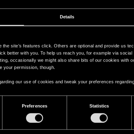
s geht um EUCH! — Night City Legenden: Eine unverges
enn noch verewigen? Meinst du die Community generell oder eher gewisse Sparte
Details
s post
in the thread
Es geht um EUCH! — Night City Lege
s
the site’s features click. Others are optional and provide us tec
n, der dir den Rücken freihält. Auf dem Weg in die großen Ligen hat V eine...
lick better with you. To help us reach you, for example via socia
ting, occasionally we might also share bits of our cookies with o
re your permission, though.
ie wird CDPR damit umgehen ?
.
cret of Mana, Illusion of Time, Secret of Evermore neben den ganzen weiteren Spi
 regarding our use of cookies and tweak your preferences regarding
ie wird CDPR damit umgehen ?
.
Preferences
Statistics
euer? CDPR hat doch ein ziemlich faires Preismodell für AAA-Spiele. Meiner Mei
's post
in the thread
Summer Game Fest 2026 :-)
with