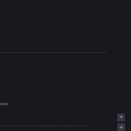
enter
Top
s and trademarks are the property of their respective owners.
Bott