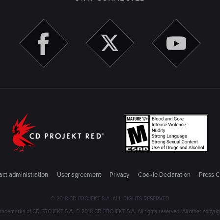
ct administration
User agreement
Privacy
Cookie Declaration
Press C
© 2018 CD PROJEKT S.A. ALL RIGHTS RESERVED
emarks of CD PROJEKT S.A. © 2018 CD PROJEKT S.A. All rights reserved. All other copyright