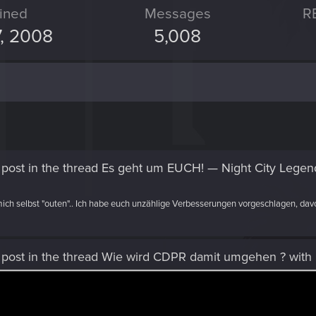
ined
Messages
R
7, 2008
5,008
post
in the thread
Es geht um EUCH! — Night City Legen
ich selbst "outen".. Ich habe euch unzählige Verbesserungen vorgeschlagen, davo
post
in the thread
Wie wird CDPR damit umgehen ?
with
se Alpha), CB (Close Beta ) oder ähnlichen Zugang ( Open Alpha bzw Beta ). Die 