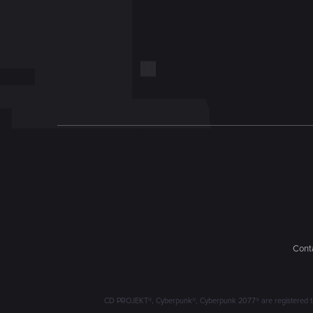
Conta
CD PROJEKT®, Cyberpunk®, Cyberpunk 2077® are registered trad