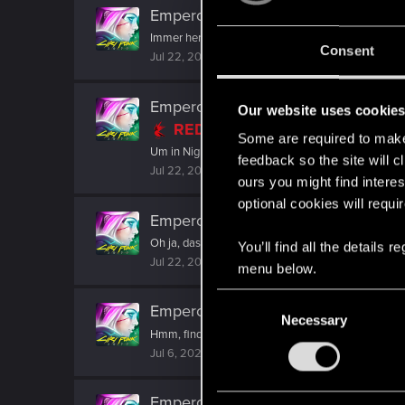
EmperorZorn
replied to the thread
E
Immer her mit den Vorschlägen. Wen könnte man d
Consent
Jul 22, 2026
EmperorZorn
reacted to
RyanSchou'
Our website uses cookie
RED Point
.
Some are required to make 
Um in Night City zu überleben, brauchst du jemande
feedback so the site will c
Jul 22, 2026
ours you might find interes
optional cookies will requi
EmperorZorn
replied to the thread
W
Oh ja, das waren gute Zeiten mit den Boxen von Se
You’ll find all the details
Jul 22, 2026
menu below.
C
EmperorZorn
replied to the thread
W
Necessary
o
Hmm, findet denn überhaupt jemand die Spiele zu t
n
Jul 6, 2026
s
e
EmperorZorn
reacted to
PantherG77