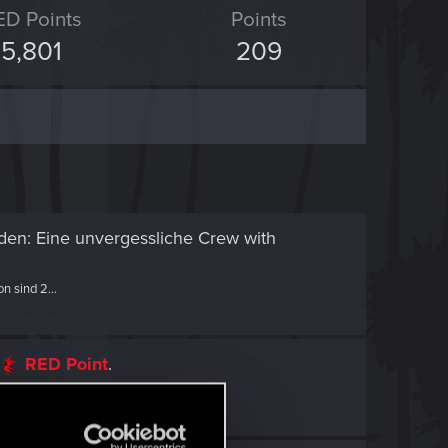
ED Points
Points
5,801
209
den: Eine unvergessliche Crew
with
n sind 2...
RED Point
.
Musik...