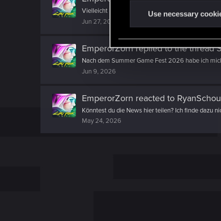
n
Vielleicht hab ich mich falsch ausgedrückt , Ich ha
t
Use necessary cooki
Jun 27, 2026
S
e
EmperorZorn
replied to the thread
S
l
e
Nach dem Summer Game Fest 2026 habe ich mich üb
Jun 9, 2026
c
t
i
EmperorZorn
reacted to
RyanSchou'
o
Könntest du die News hier teilen? Ich finde dazu ni
n
May 24, 2026