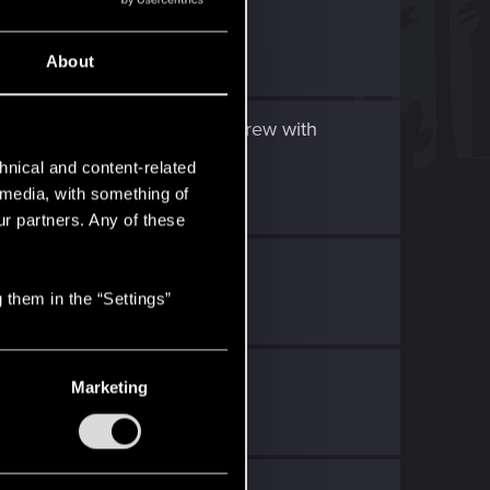
sliche Crew
.
n der...
About
nden: Eine unvergessliche Crew
with
hnical and content-related
l media, with something of
ur partners. Any of these
elen...
 them in the “Settings”
Marketing
nung...
RED Point
.