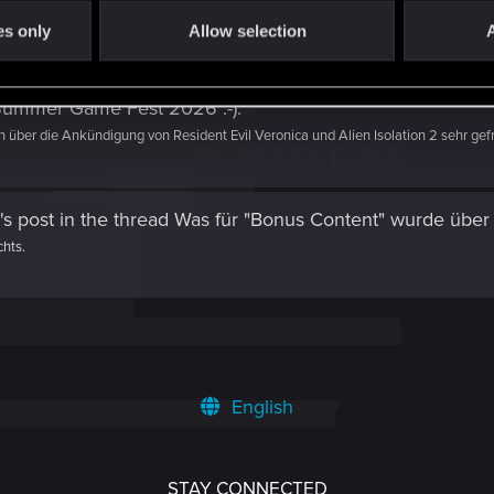
be auch keine Ahnung wie ich das in Schriftform wiedergeben soll :) Es geht mir...
es only
Allow selection
A
ummer Game Fest 2026 :-)
.
er die Ankündigung von Resident Evil Veronica und Alien Isolation 2 sehr gefr
s post
in the thread
Was für "Bonus Content" wurde über 
chts.
English
STAY CONNECTED