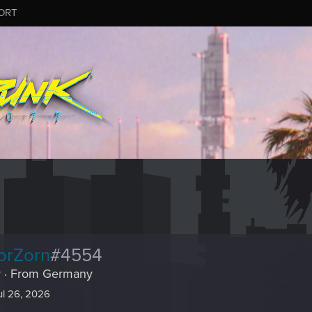
ORT
orZorn
#4554
r
·
From
Germany
ul 26, 2026