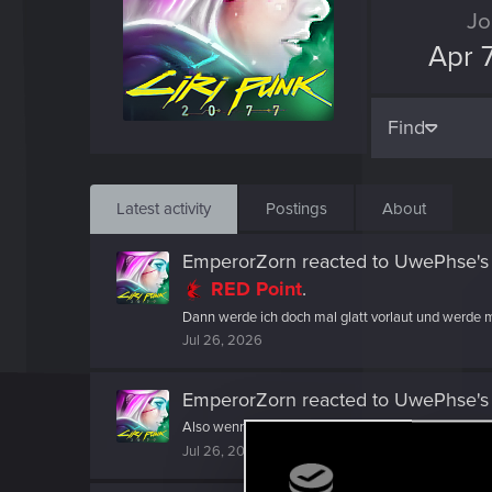
Jo
Apr 
Find
Latest activity
Postings
About
EmperorZorn
reacted to
UwePhse's 
RED Point
.
Dann werde ich doch mal glatt vorlaut und werde m
Jul 26, 2026
EmperorZorn
reacted to
UwePhse's 
Also wenn es rein um den Nachfolger geht: CA (Clo
Jul 26, 2026