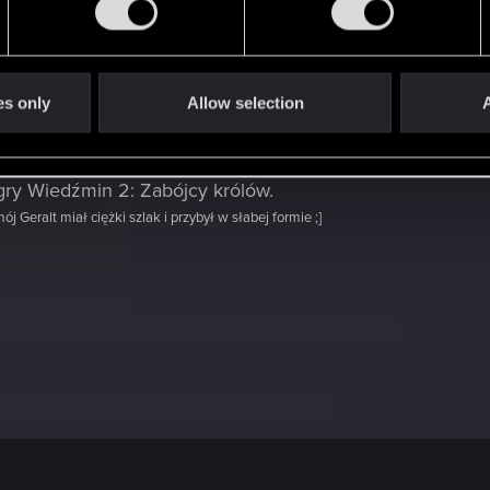
ost
in the thread
15 lat gry Wiedźmin 2: Zabójcy królów
w
es only
Allow selection
A
 gry Wiedźmin 2: Zabójcy królów
.
j Geralt miał ciężki szlak i przybył w słabej formie ;]