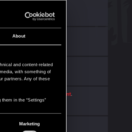
nt
.
ruktora...
nt
.
About
pniła...
daptacje HBO
.
hnical and content-related
l media, with something of
ur partners. Any of these
 Audioteki.
with
RED Point
.
 them in the “Settings”
i
.
Marketing