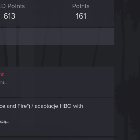
D Points
Points
613
161
nt
.
na...
ce and Fire") / adaptacje HBO
with
zą...