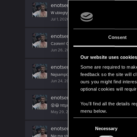
enotsen
reacted to
ZUBER92's post
W ubiegły weekend byłem na XX Jubileuszowym Turn
Jul 1, 2026
enotsen
reacted to
ZUBER92's post
Consent
Czołem! Od październikowego Turnieju Walk Rycer
Jun 26, 2026
Our website uses cookie
enotsen
replied to the thread
Uniwer
Some are required to make 
feedback so the site will c
Najsamprzód było przeciętnie, na wtóre słabo, a t
Jun 24, 2026
ours you might find interes
optional cookies will requi
enotsen
reacted to
Torpeda's post
in
You’ll find all the details
😲😃 https://audioteka.com/pl/audiobook/rozdroz
menu below.
May 29, 2026
C
enotsen
replied to the thread
Zapowi
Necessary
o
n
Nie ma strachu. Rozenek brzmi kapitalnie, co słych