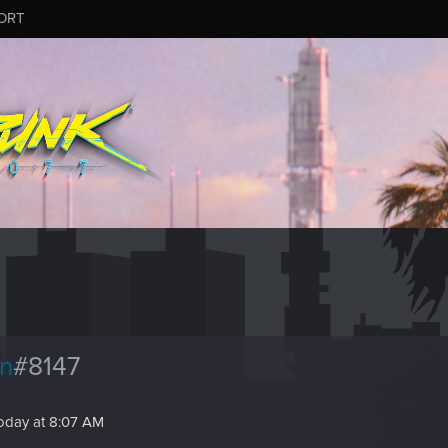
ORT
n
#8147
oday at 8:07 AM