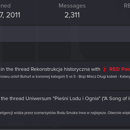
ined
Messages
RE
7, 2011
2,311
in the thread
Rekonstrukcja historyczna
with
RED Poi
u urósł! Buhurt w koronnej kategorii 5 vs 5 - Brąz Miecz Długi kobiet - Katery
 the thread
Uniwersum "Pieśni Lodu i Ognia" ("A Song of I
inteligencji widza przez scenarzystów Rodu Smoka trwa w najlepsze. Obecnie więks