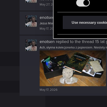
May 27, 2026
s
e
n
enotsen
reacted to
CesarzTemeri's p
t
Use necessary cooki
Jezus Maria
S
May 17, 2026
e
l
enotsen
replied to the thread
15 lat
e
Ach, słynna kolekcjonerka z popiersiem. Niestety mó
c
t
i
o
n
May 17, 2026