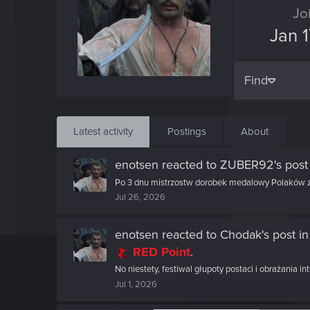
Jo
Jan 1
Find
Latest activity
Postings
About
enotsen
reacted to
ZUBER92's post
Po 3 dnu mistrzostw dorobek medalowy Polaków znow
Jul 26, 2026
enotsen
reacted to
Chodak's post
in
RED Point
.
No niestety, festiwal głupoty postaci i obrażania 
Jul 1, 2026