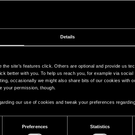
in the thread
Rekonstrukcja historyczna
with
RED Poi
ieju Rycerskim na zamku Rabsztyn. Jest to chyba najprzyjemniejszy dla rekonst
in the thread
Rekonstrukcja historyczna
with
RED Poi
Details
skich w Niepołomicach upłynęło sporo czasu ale grupa RECORDO właśnie udostę
s
sum "Pieśni Lodu i Ognia" ("A Song of Ice and Fire") / a
the site’s features click. Others are optional and provide us tec
lick better with you. To help us reach you, for example via socia
eraz ... Skomentowałbym słowami mistrza Grzyba ale cenzura nie puści.
ting, occasionally we might also share bits of our cookies with o
re your permission, though.
 the thread
Audiobook „Wiedźmin” - nowa superprodukcja
 regarding our use of cookies and tweak your preferences regarding
e-krukow/
edź dodatku Wiedźmin 3: Dziki Gon – Pieśni przeszłośc
Preferences
Statistics
ać choćby na trailerach Gromdy. Głos żyleta!