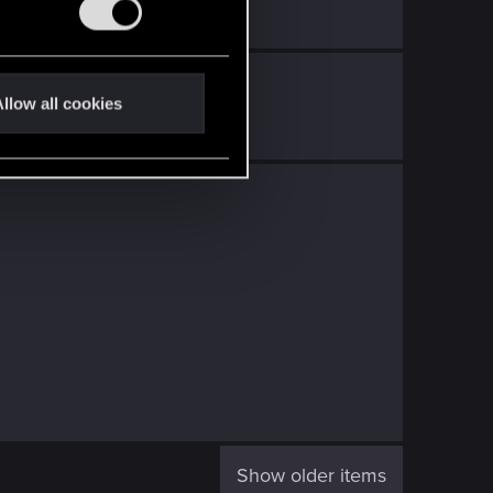
ith
RED Point
.
llow all cookies
Show older items