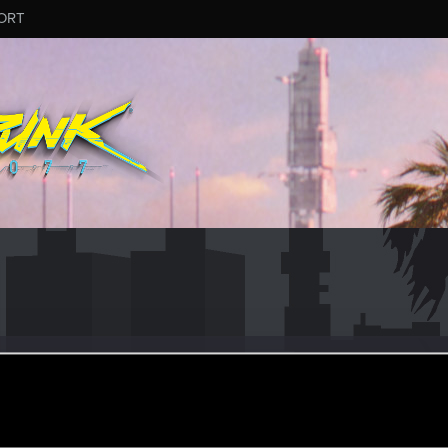
ORT
thrym
er
ct 11, 2021