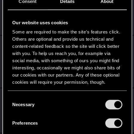
Consent
Details
About
unvergessliche Crew
in
NEUIGKEITEN
.
Um in Night City zu überleben, brauchst du jemanden, der dir
den Rücken freihält. Auf dem Weg in die großen Ligen hat V
eine...
Our website uses cookies
Jun 10, 2026
Some are required to make the site’s features click.
Others are optional and provide us technical and
RyanSchou
reacted to
Lotherien's post
in the
content-related feedback so the site will click better
thread
REDstreams — The Witcher 3: Blood
with you. To help us reach you, for example via
and Wine 10-jähriges Jubiläum!
with
social media, with something of ours you might find
RED Point
.
interesting, occasionally we might also share bits of
Na dann! In-Game-Footage
our cookies with our partners. Any of these optional
Jun 1, 2026
cookies will require your permission, though.
RyanSchou
replied to the thread
You’ll find all the details regarding our use of cookies
C
Ankündigung: The Witcher 3: Wild Hunt -
and tweak your preferences regarding them in the
Necessary
o
Songs of the Past
.
“Settings” menu below.
n
Ich nehme deine Bitte mit ins Büro! <3
s
Preferences
Jun 1, 2026
e