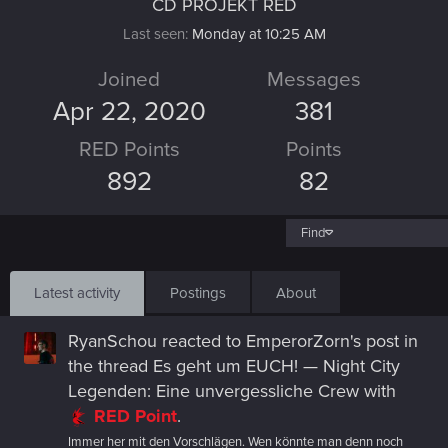
CD PROJEKT RED
Last seen
Monday at 10:25 AM
Joined
Messages
Apr 22, 2020
381
RED Points
Points
892
82
Find
Latest activity
Postings
About
RyanSchou
reacted to
EmperorZorn's post
in
the thread
Es geht um EUCH! — Night City
Legenden: Eine unvergessliche Crew
with
RED Point
.
Immer her mit den Vorschlägen. Wen könnte man denn noch