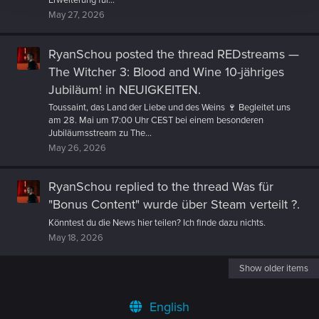
Erweiterung für...
May 27, 2026
RyanSchou
posted the thread
REDstreams —
The Witcher 3: Blood and Wine 10-jähriges
Jubiläum!
in
NEUIGKEITEN
.
Toussaint, das Land der Liebe und des Weins 🍷 Begleitet uns
am 28. Mai um 17:00 Uhr CEST bei einem besonderen
Jubiläumsstream zu The...
May 26, 2026
RyanSchou
replied to the thread
Was für
"Bonus Content" wurde über Steam verteilt ?
.
Könntest du die News hier teilen? Ich finde dazu nichts.
May 18, 2026
Show older items
English