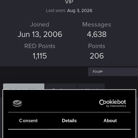
VIP
Last seen
Aug 3, 2026
Joined
Messages
Jun 13, 2006
4,638
RED Points
Points
1,115
206
Find
Latest activity
Postings
About
socchi
replied to the thread
Forumowa
filmówka
.
Consent
Details
About
po netflixowej hańbie, której nie ścierpiałem do dziś (Lauren,
obyśmy się nigdy nie spotkali), w świetle piorunującego rozwoju
AI...