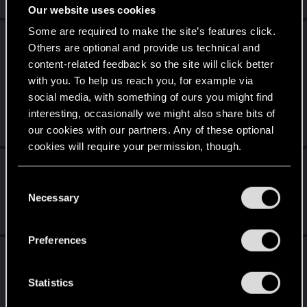
Jun 2, 2026
Our website uses cookies
Some are required to make the site’s features click.
socchi
replied to the thread
Zapowiedź
Others are optional and provide us technical and
dodatku Wiedźmin 3: Dziki Gon – Pieśni
content-related feedback so the site will click better
przeszłości
.
with you. To help us reach you, for example via
a, jeszcze jedno - pomyślcie nad wydaniem kolekcjonerki tego
social media, with something of ours you might find
dodatku. wasz fandom, w tym obok podpisany, nie tylko się na
interesting, occasionally we might also share bits of
ten przerost...
May 27, 2026
our cookies with our partners. Any of these optional
cookies will require your permission, though.
socchi
replied to the thread
Zapowiedź
You’ll find all the details regarding our use of cookies
dodatku Wiedźmin 3: Dziki Gon – Pieśni
C
and tweak your preferences regarding them in the
Necessary
przeszłości
.
o
“Settings” menu below.
n
May 27, 2026
s
Preferences
e
socchi
reacted to
Vattier's post
in the thread
n
Zapowiedź dodatku Wiedźmin 3: Dziki Gon –
t
Statistics
Pieśni przeszłości
with
RED Point
.
S
Medalion drży... to może zwiastować tylko jedno! Nadszedł