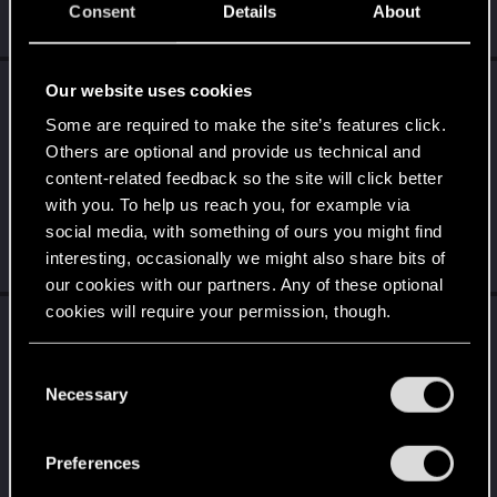
statusów, perków i...
Consent
Details
About
May 28, 2026
Valam
reacted to
veryfishysushi's post
in the
Our website uses cookies
V
thread
Tapety z motywem z dodatku
Some are required to make the site’s features click.
Wiedźmin 3: Dziki Gon - Pieśni przeszłości
Others are optional and provide us technical and
już dostępne!
with
RED Point
.
content-related feedback so the site will click better
Dodatek Wiedźmiń 3: Dziki Gon — Pieśni przeszłości ukaże się
with you. To help us reach you, for example via
w 2027, ale już dziś możecie pobrać oficjalne tapety z ilustracją,
social media, with something of ours you might find
która...
interesting, occasionally we might also share bits of
May 28, 2026
our cookies with our partners. Any of these optional
cookies will require your permission, though.
Valam
reacted to
Vattier's post
in the thread
V
Zapowiedź dodatku Wiedźmin 3: Dziki Gon –
You’ll find all the details regarding our use of cookies
C
Pieśni przeszłości
with
RED Point
.
and tweak your preferences regarding them in the
Necessary
o
Planowaliśmy to ogłoszenie podczas jutrzejszego REDstreams,
“Settings” menu below.
n
ale powiedzmy, że zastaliśmy na RED Launcherze coś, czego się
nie...
s
Preferences
May 27, 2026
e