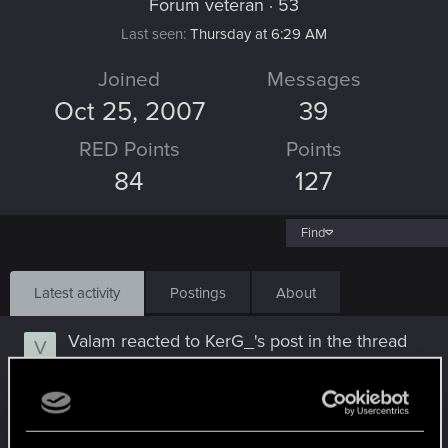
Forum veteran
·
53
Last seen
Thursday at 6:29 AM
Joined
Messages
Oct 25, 2007
39
RED Points
Points
84
127
Find
Latest activity
Postings
About
Valam
reacted to
KerG_'s post
in the thread
V
Efekty statusów V podczas walki (UPDATE
#2)
with
RED Point
.
Cześć! Przygotowałem proste, darmowe narzędzie dla graczy
Cyberpunk 2077. To interaktywna baza danych ukrytych