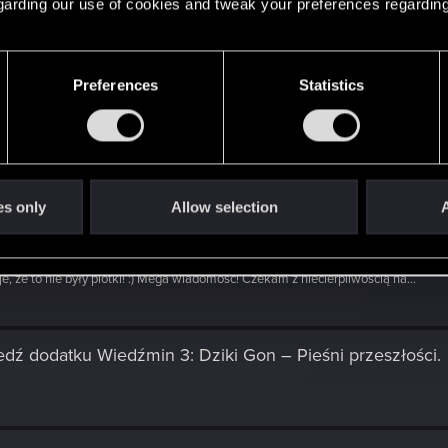
 regarding our use of cookies and tweak your preferences regarding
n the thread
Zapowiedź dodatku Wiedźmin 3: Dziki Gon – 
i fizyczne wydanie DLC z pozostałymi 2 taliami, aby pasowało do kolekcji. :D
Preferences
Statistics
n the thread
Zapowiedź dodatku Wiedźmin 3: Dziki Gon –
es only
Allow selection
A
 the thread
Zapowiedź dodatku Wiedźmin 3: Dziki Gon – P
je, że to nie były plotki! :) Mega wiadomość! Czekam z niecierpliwością na...
dź dodatku Wiedźmin 3: Dziki Gon – Pieśni przeszłości
.