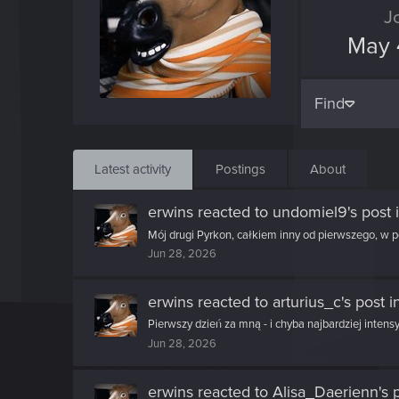
J
May 
Find
Latest activity
Postings
About
erwins
reacted to
undomiel9's post
i
Mój drugi Pyrkon, całkiem inny od pierwszego, w pew
Jun 28, 2026
erwins
reacted to
arturius_c's post
i
Pierwszy dzień za mną - i chyba najbardziej intens
Jun 28, 2026
erwins
reacted to
Alisa_Daerienn's 