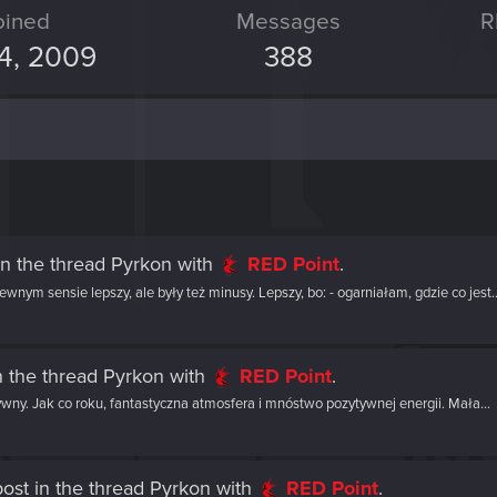
oined
Messages
R
4, 2009
388
n the thread
Pyrkon
with
RED Point
.
nym sensie lepszy, ale były też minusy. Lepszy, bo: - ogarniałam, gdzie co jest..
n the thread
Pyrkon
with
RED Point
.
ywny. Jak co roku, fantastyczna atmosfera i mnóstwo pozytywnej energii. Mała...
post
in the thread
Pyrkon
with
RED Point
.