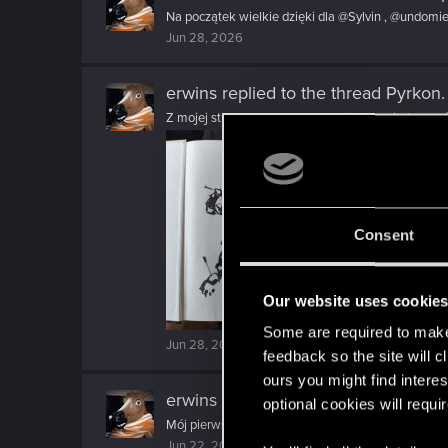
Na początek wielkie dzięki dla @Sylvin , @undomie
Jun 28, 2026
erwins
replied to the thread
Pyrkon
.
Z mojej strony Pyrkon był lepszy i gorszy jednocześ
Consent
Our website uses cookie
Some are required to make 
Jun 28, 2026
feedback so the site will c
ours you might find interes
erwins
reacted to
Sylvin's post
in th
optional cookies will requi
Mój pierwszy Pyrkon był z 18 lat temu. Kto by pom
Jun 22, 2026