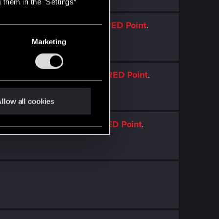
 them in the “Settings”
Pieśni przeszłości
with
RED Point
.
Marketing
 Pieśni przeszłości
with
RED Point
.
llow all cookies
ieśni przeszłości
with
RED Point
.