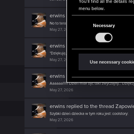
You’ll find all the details
menu below.
erwins
reacted to
KeeRay65's post
i
C
No to teraz musi być 6 frakcja Gwinta w wersji W3 
Necessary
o
May 27, 2026
n
s
erwins
reacted to
undomiel9's post
i
e
*Dziękuję, że to nie były Płotki Poprawiłam Ci! ;)
n
May 27, 2026
t
Use necessary cooki
S
erwins
reacted to
Sinkey87's post
in
e
l
Aaaaaa!!!!!! Dzień miał być taki zwyczajny... Dzięku
May 27, 2026
e
c
t
erwins
replied to the thread
Zapowie
i
Szybki dzień dziecka w tym roku jest :coolstory:
o
May 27, 2026
n