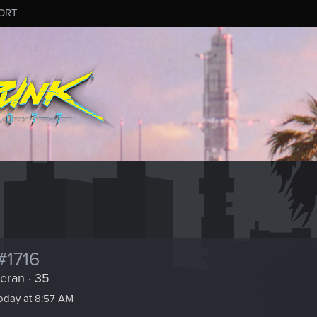
ORT
#1716
eran
·
35
oday at 8:57 AM