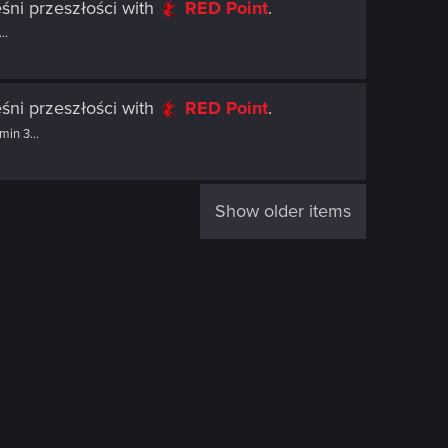
śni przeszłości
with
RED Point
.
..
śni przeszłości
with
RED Point
.
in 3...
Show older items