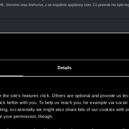
l9 , @erwins oraz @arturius_c za wspólnie spędzony czas. Co prawda nie było teg
nie. Na wejściu przeganiali nas przez każde wejście, żeby na końcu trafić na młod
Details
s
the site’s features click. Others are optional and provide us tec
lick better with you. To help us reach you, for example via socia
ting, occasionally we might also share bits of our cookies with o
e thread
Pyrkon
with
RED Point
.
re your permission, though.
yślał? :oops: Fakt, miewałem przerwy od tego niesamowitego festiwalu fantastyki.