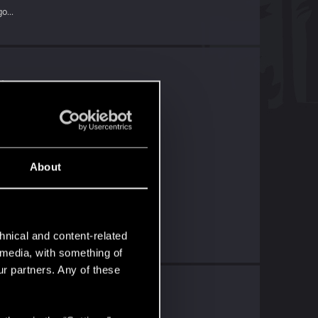
o...
ą...
About
hnical and content-related
l media, with something of
ur partners. Any of these
..