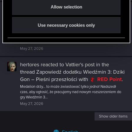
o
Allow selection
n
hertores
reacted to
Vattier's post
in the
thread
Zapowiedź dodatku Wiedźmin 3: Dziki
Gon – Pieśni przeszłości
with
RED Point
.
Use necessary cookies only
Planowaliśmy to ogłoszenie podczas jutrzejszego REDstreams,
ale powiedzmy, że zastaliśmy na RED Launcherze coś, czego się
nie...
May 27, 2026
hertores
reacted to
Vattier's post
in the
thread
Zapowiedź dodatku Wiedźmin 3: Dziki
Gon – Pieśni przeszłości
with
RED Point
.
Medalion drży... to może zwiastować tylko jedno! Nadszedł
czas, aby ogłosić, że pracujemy nad nowym rozszerzeniem do
gry Wiedźmin 3...
May 27, 2026
Show older items