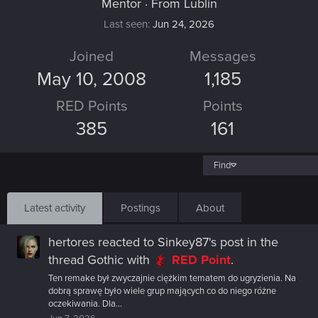
Mentor
·
From
Lublin
Last seen
Jun 24, 2026
Joined
Messages
May 10, 2008
1,185
RED Points
Points
385
161
Find
Latest activity
Postings
About
hertores
reacted to
Sinkey87's post
in the
thread
Gothic
with
RED Point
.
Ten remake był zwyczajnie ciężkim tematem do ugryzienia. Na
dobrą sprawę było wiele grup mających co do niego różne
oczekiwania. Dla...