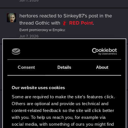
Jun 7, 2026
hertores
reacted to
Sinkey87's post
in the
thread
Gothic
with
RED Point
.
Event premierowy w Empiku:
Jun 7, 2026
hertores
reacted to
Szincza's post
in the
thread
God of War
with
RED Point
.
Przyznam, że kompletnie nie byłem zainteresowany grą o Faye,
Consent
Details
About
kiedy plotki o niej zaczęły się pojawiać, ale gameplay mnie do
niej...
Jun 3, 2026
Our website uses cookies
Some are required to make the site’s features click.
hertores
reacted to
veryfishysushi's post
in
Others are optional and provide us technical and
the thread
Tapety z motywem z dodatku
content-related feedback so the site will click better
Wiedźmin 3: Dziki Gon - Pieśni przeszłości
with you. To help us reach you, for example via
już dostępne!
with
RED Point
.
social media, with something of ours you might find
Dodatek Wiedźmiń 3: Dziki Gon — Pieśni przeszłości ukaże się