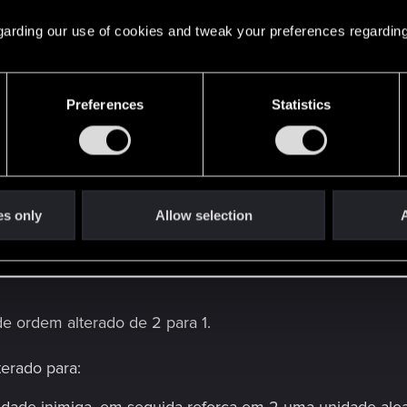
 regarding our use of cookies and tweak your preferences regarding
i atualizada para refletir a alteração do Hotfix 9.6.1.
Preferences
Statistics
alterado de 7 para 6.
to alterado de 16 para 15.
es only
Allow selection
A
 na sua mão em 1.
 de ordem alterado de 2 para 1.
terado para: