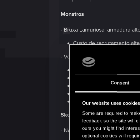
Monstros
- Bruxa Lamuriosa: armadura alte
Custo de recrutamento alte
- Velho Lança: Dormente: poder 
Armadura alterada de 0 par
Custo de recrutamento alte
Consent
Habilidade alterada para:
Após 3 turnos, invoca Velh
Se Velho Lança: Dormente 
Our website uses cookie
Some are required to make 
Skellige
feedback so the site will c
ours you might find interes
- Nenhuma alteração.
optional cookies will requi