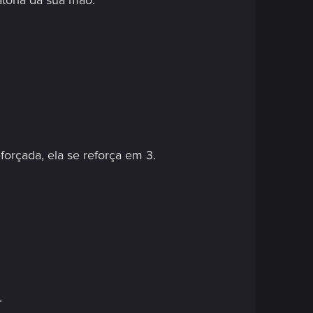
tória da sua mão.
orçada, ela se reforça em 3.
.