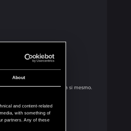
About
poder base em 6, depois bane a si mesmo.
guida, se bane.
hnical and content-related
l media, with something of
ur partners. Any of these