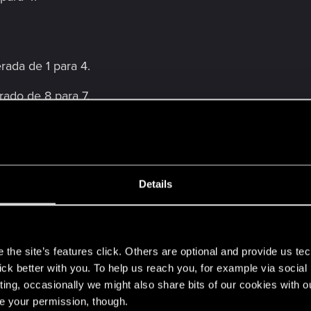
rada de 1 para 4.
rado de 8 para 7.
alterado de 9 para 6.
a 2.
rado de 9 para 6.
Details
o Lança do seu baralho para esta fileira e aumenta seu 
recebe dano, invoca Velho Lança do seu baralho e, em se
s
the site’s features click. Others are optional and provide us tec
lick better with you. To help us reach you, for example via socia
ting, occasionally we might also share bits of our cookies with o
re your permission, though.