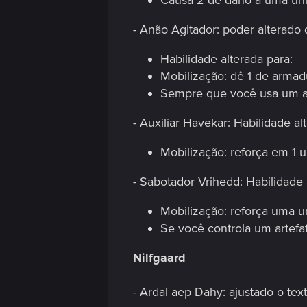
Causa 2 de dano a uma uni
n
- Anão Agitador: poder alterado 
Habilidade alterada para:
Mobilização: dê 1 de arma
Sempre que você usa um an
- Auxiliar Havekar: Habilidade al
Mobilização: reforça em 1 
- Sabotador Vrihedd: Habilidade 
Mobilização: reforça uma u
Se você controla um artefa
Nilfgaard
- Ardal aep Dahy: ajustado o tex