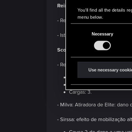
Reinos do Norte
You’ll find all the details
menu below.
- Revolta: a dica de ferramenta fo
C
Necessary
o
- Istredd: custo de recrutamento 
n
s
Scoia'tael
e
n
- Revigorar: bônus de recrutamen
t
Use necessary cooki
S
Habilidade alterada para:
e
Ordem: reforça 4 unidades
l
Cargas: 3.
e
- Milva: Atiradora de Elite: dano
c
t
- Sirssa: efeito de mobilização al
i
o