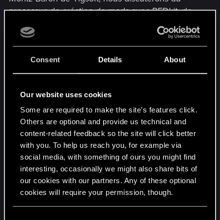
processus de création de mods avec REDkit, de
ses possibilités, et bien plus encore !
Date : Mardi 21 mai
Consent
Details
About
Heure : 17H CEST
Our website uses cookies
Lieu :
CD PROJEKT RED - Twitch
Some are required to make the site’s features click.
Que vous soyez un moddeur chevronné ou que
Others are optional and provide us technical and
vous trempiez vos orteils dans le monde du
content-related feedback so the site will click better
modding, vous ne voudrez pas manquer cet
with you. To help us reach you, for example via
événement. Animé comme toujours par nos
social media, with something of ours you might find
interesting, occasionally we might also share bits of
Community Managers seniors : Amelia Kołat et
our cookies with our partners. Any of these optional
Alicja Kozera !
cookies will require your permission, though.
À bientôt !
You’ll find all the details regarding our use of cookies
C