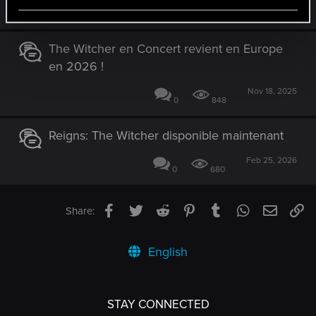
Feb 19, 2026
0
896
The Witcher en Concert revient en Europe
en 2026 !
Nov 18, 2025
0
848
Reigns: The Witcher disponible maintenant
Feb 25, 2026
0
680
Facebook
Twitter
Reddit
Pinterest
Tumblr
WhatsApp
Email
Li
Share:
English
STAY CONNECTED