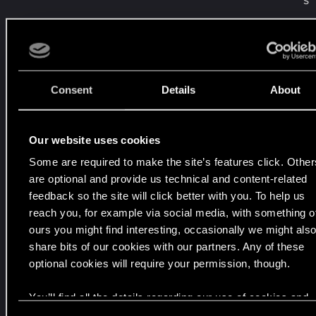
s
.
C
e
t
é
Consent
Details
About
p
i
s
Our website uses cookies
o
Some are required to make the site’s features click. Other
d
are optional and provide us technical and content-related
e
feedback so the site will click better with you. To help us
d
reach you, for example via social media, with something o
'
ours you might find interesting, occasionally we might als
I
share bits of our cookies with our partners. Any of these
t
optional cookies will require your permission, though.
’
You’ll find all the details regarding our use of cookies and
s
tweak your preferences regarding them in the “Settings”