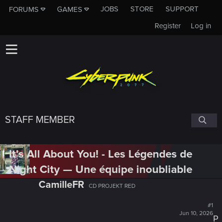
JOBS
STORE
SUPPORT
FORUMS
GAMES
Register
Log in
STAFF MEMBER
It’s All About You! - Les Légendes de
Night City — Une équipe inoubliable
CamilleFR
CD PROJEKT RED
#1
Jun 10, 2026
P