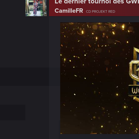
Le dernier tournoi des GW
CamilleFR
CD PROJEKT RED