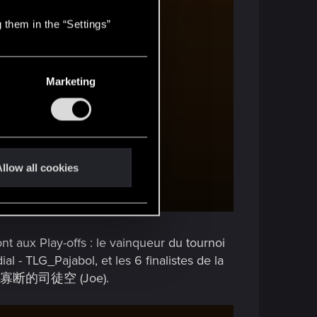
 them in the “Settings”
Marketing
llow all cookies
ont aux Play-offs : le vainqueur du tournoi
 - TLG_Pajabol, et les 6 finalistes de la
t 优柔寡断的司徒空 (Joe).