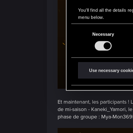
You’ll find all the details
menu below.
C
Necessary
o
n
s
e
n
t
Use necessary cooki
S
e
l
e
Et maintenant, les participants !
c
de mi-saison - Kaneki_Yamori, le
t
phase de groupe : Mya-Mon36
i
o