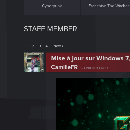
Cyberpunk
Franchise The Witcher
STAFF MEMBER
1
2
3
4
Next
Mise à jour sur Windows 7,
CamilleFR
CD PROJEKT RED