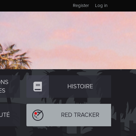
Register
Log in
ONS
HISTOIRE
ES
UTÉ
RED TRACKER