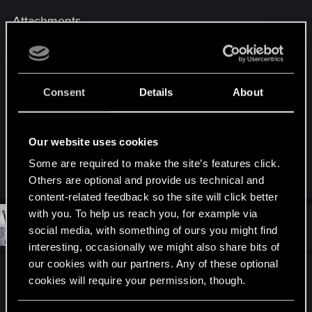
Attachments
Consent
Details
About
2023_03_18_0102_1.jpg
Our website uses cookies
401.9 KB · Views: 94
Some are required to make the site’s features click.
Others are optional and provide us technical and
content-related feedback so the site will click better
with you. To help us reach you, for example via
#2
HardGorre
Rookie
social media, with something of ours you might find
Mar 24, 2023
interesting, occasionally we might also share bits of
our cookies with our partners. Any of these optional
Hey, ich habe eine brauchbare Lösung gefunden.
cookies will require your permission, though.
Für alle die das selbe Problem haben.
Hier ein Link zu einem Mod der das Problem fixt.