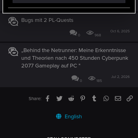
Mar 20, 2026
2
2K
Bugs mit 2 PL-Quests
Oct 6, 2025
0
968
„Behind the Netrunner: Meine Erkenntnisse
und Theorien nach 450 Stunden Cyberpunk
2077 Gameplay auf PC "
Jul 2, 2026
0
185
Facebook
Twitter
Reddit
Pinterest
Tumblr
WhatsApp
Email
Li
Share:
English