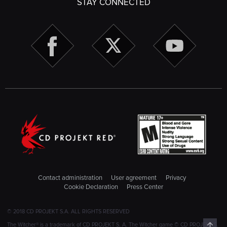
STAY CONNECTED
Contact administration
User agreement
Privacy
Cookie Declaration
Press Center
© 2018 CD PROJEKT S.A. ALL RIGHTS RESERVED
Top
The Witcher® is a trademark of CD PROJEKT S. A. The Witcher game © CD PROJEKT S.