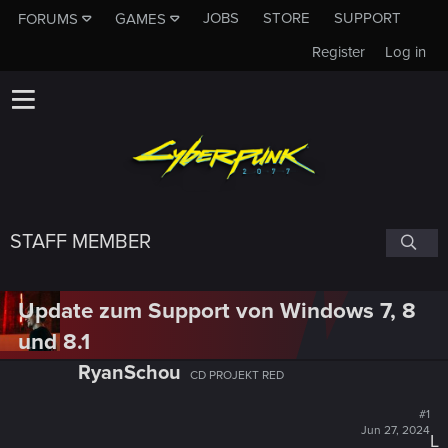
JOBS
STORE
SUPPORT
FORUMS
GAMES
Register
Log in
STAFF MEMBER
Update zum Support von Windows 7, 8
und 8.1
RyanSchou
CD PROJEKT RED
#1
Jun 27, 2024
L