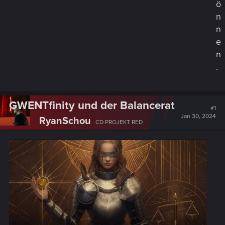
ö
n
n
e
n
.
GWENTfinity und der Balancerat
#1
Jan 30, 2024
RyanSchou
CD PROJEKT RED