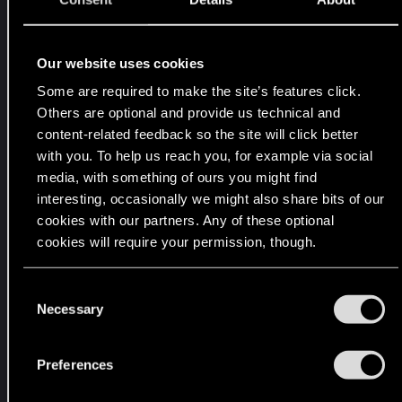
e
n
Our website uses cookies
n
i
Some are required to make the site’s features click.
c
Others are optional and provide us technical and
h
content-related feedback so the site will click better
t
with you. To help us reach you, for example via social
m
media, with something of ours you might find
e
interesting, occasionally we might also share bits of our
cookies with our partners. Any of these optional
h
cookies will require your permission, though.
r
f
You’ll find all the details regarding our use of cookies
u
C
and tweak your preferences regarding them in the
Necessary
n
o
“Settings” menu below.
k
n
t
s
Preferences
e
i
n