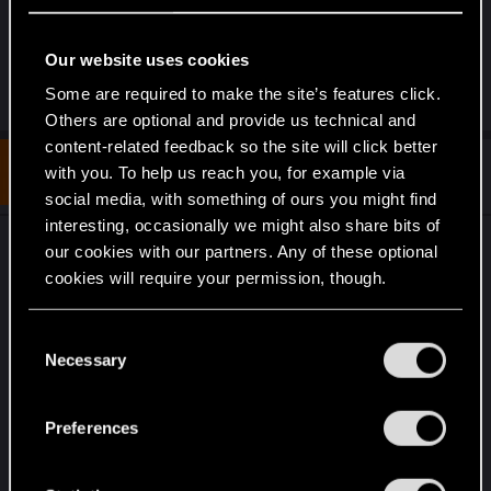
szturmowego, snajperki i całej masy dobrych
quickhacków pod ręką!
Our website uses cookies
R
Some are required to make the site’s features click.
Yakin
,
The_Incarnate_One
,
Nars
and 6 others
e
Others are optional and provide us technical and
a
c
content-related feedback so the site will click better
t
#2
The_Incarnate_One
with you. To help us reach you, for example via
Forum regular
i
Sep 23, 2023
o
social media, with something of ours you might find
n
interesting, occasionally we might also share bits of
s
Świetny temat. Jestem właśnie w trakcie
:
our cookies with our partners. Any of these optional
tworzenia swojego buildu. Moim celem jest
cookies will require your permission, though.
uzyskanie kogoś kogo określiłbym mianem
cyberpunkowego Bonda. A więc faceta, który
You’ll find all the details regarding our use of cookies
C
zarówno doskonale posługuje się pistoletem (mój
and tweak your preferences regarding them in the
Necessary
o
“Settings” menu below.
absolutny fetysz wśród broni), jak i technologią
n
oraz umiejętnościami hakerskimi, a do tego potrafi
s
Preferences
działać dyskretnie. Przyznam, że czuję się mocno
e
zagubiony, ale prototypowa wersja buildu dla
n