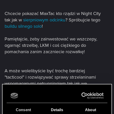
Chcecie pokazać MaxTac kto rządzi w Night City
tak jak w
sierpniowym odcinku
? Spróbujcie tego
buildu silnego solo
!
Pamiętajcie, żeby zainwestować we wszczepy,
ogarnąć strzelbę, LKM i coś ciężkiego do
pomachania zanim zaczniecie rozwałkę!
A może wolelibyście być trochę bardziej
"tacticool" i rozwiązywać sprawy strzelaninami
wspomaganymi netrunningiem tak jak we
wrześniowym odcinku
? Jeśli tak, to spróbujcie
builda zwinnego najemnika
.
Będziecie potrzebować pistoletu, karabinu
Consent
Details
About