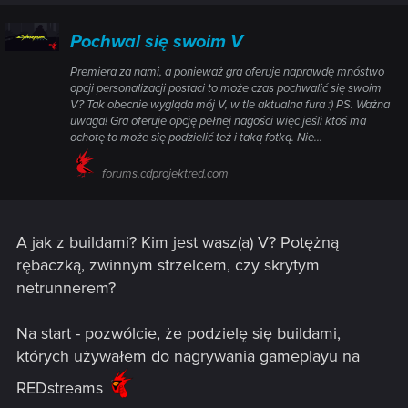
Pochwal się swoim V
Premiera za nami, a ponieważ gra oferuje naprawdę mnóstwo
opcji personalizacji postaci to może czas pochwalić się swoim
V? Tak obecnie wygląda mój V, w tle aktualna fura :) PS. Ważna
uwaga! Gra oferuje opcję pełnej nagości więc jeśli ktoś ma
ochotę to może się podzielić też i taką fotką. Nie...
forums.cdprojektred.com
A jak z buildami? Kim jest wasz(a) V? Potężną
rębaczką, zwinnym strzelcem, czy skrytym
netrunnerem?
Na start - pozwólcie, że podzielę się buildami,
których używałem do nagrywania gameplayu na
REDstreams