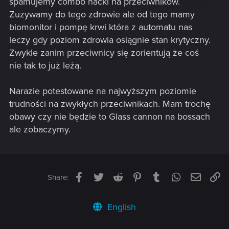
spamujemy combo hacki na przeciwników.
Zuzywamy do tego zdrowie ale od tego mamy
biomonitor i pompę krwi która z automatu nas
leczy gdy poziom zdrowia osiągnie stan krytyczny.
Zwykle zanim przeciwnicy się zorientują że coś
nie tak to już leżą.
Narazie potestowane na najwyższym poziomie
trudności na zwykłych przeciwnikach. Mam trochę
obawy czy nie będzie to Glass cannon na bossach
ale zobaczymy.
Facebook
Twitter
Reddit
Pinterest
Tumblr
WhatsApp
Email
Li
Share:
English