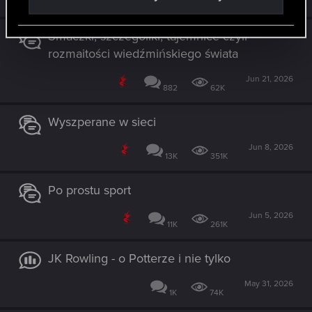
12K
471K
Smaczki, szczególiki, tajemnice czyli
rozmaitości wiedźmińskiego świata
Jun 21, 2026
882
62K
Wyszperane w sieci
Jun 8, 2026
13K
351K
Po prostu sport
Jun 5, 2026
11K
261K
JK Rowling - o Potterze i nie tylko
May 31, 2026
1K
74K