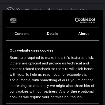
Xenoverse czyli obcy kontra drapieżca
Sunday at 3:32 PM
168
18K
Rekonstrukcja historyczna
Consent
Details
About
Jul 29, 2026
79
10K
Our website uses cookies
Seriale
Some are required to make the site’s features click.
Others are optional and provide us technical and
Jul 28, 2026
8K
396K
content-related feedback so the site will click better
with you. To help us reach you, for example via
Wszystko o Batmanie (i uniwersum DC)
social media, with something of ours you might find
interesting, occasionally we might also share bits of
Jul 23, 2026
2K
102K
our cookies with our partners. Any of these optional
cookies will require your permission, though.
Muzyka bez granic, czyli wszystko, czego