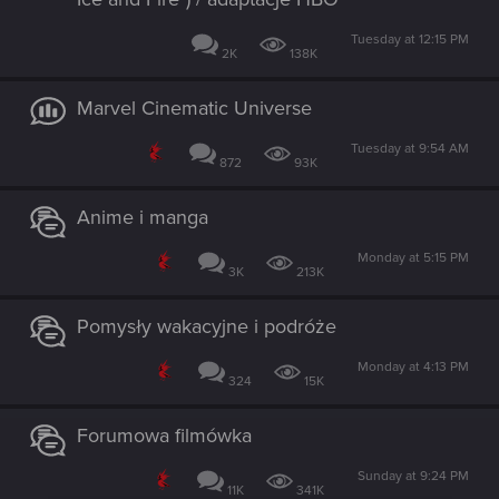
Tuesday at 12:15 PM
2K
138K
Marvel Cinematic Universe
Tuesday at 9:54 AM
872
93K
Anime i manga
Monday at 5:15 PM
3K
213K
Pomysły wakacyjne i podróże
Monday at 4:13 PM
324
15K
Forumowa filmówka
Sunday at 9:24 PM
11K
341K