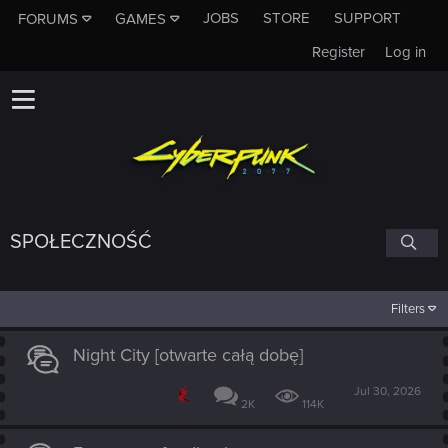
JOBS
STORE
SUPPORT
FORUMS
GAMES
Register
Log in
SPOŁECZNOŚĆ
Filters
Night City [otwarte całą dobę]
Jul 30, 2026
2K
114K