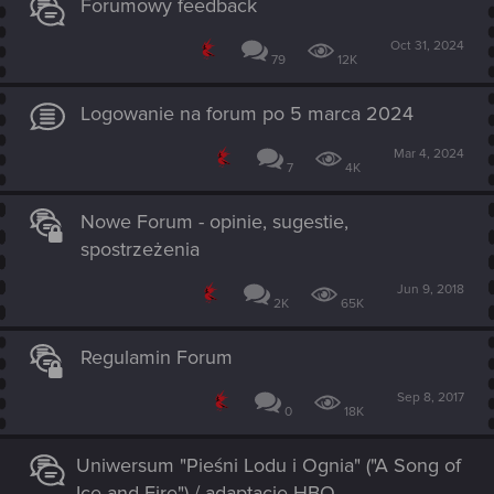
Forumowy feedback
Oct 31, 2024
79
12K
Logowanie na forum po 5 marca 2024
Mar 4, 2024
7
4K
Nowe Forum - opinie, sugestie,
spostrzeżenia
Jun 9, 2018
2K
65K
Regulamin Forum
Sep 8, 2017
0
18K
Uniwersum "Pieśni Lodu i Ognia" ("A Song of
Ice and Fire") / adaptacje HBO