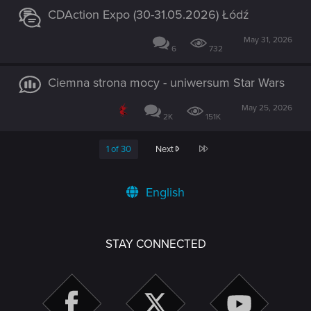
CDAction Expo (30-31.05.2026) Łódź
May 31, 2026
6
732
Ciemna strona mocy - uniwersum Star Wars
May 25, 2026
2K
151K
Last
1 of 30
Next
English
STAY CONNECTED