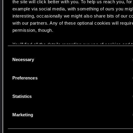
the site will click better with you. To help us reach you, for
o
example via social media, with something of ours you migh
d
interesting, occasionally we might also share bits of our c
a
with our partners. Any of these optional cookies will requir
t
permission, though.
k
o
You’ll find all the details regarding our use of cookies and
w
your preferences regarding them in the “Settings” menu be
C
e
Necessary
o
p
n
r
s
o
Preferences
e
d
n
u
t
Statistics
k
S
t
e
y
Marketing
l
w
e
c
c