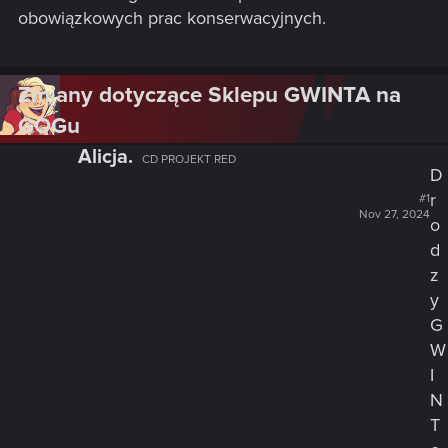
obowiązkowych prac konserwacyjnych.
Zmiany dotyczące Sklepu GWINTA na
GOGu
Alicja.
CD PROJEKT RED
D
r
#1
Nov 27, 2024
o
d
z
y
G
W
I
N
T