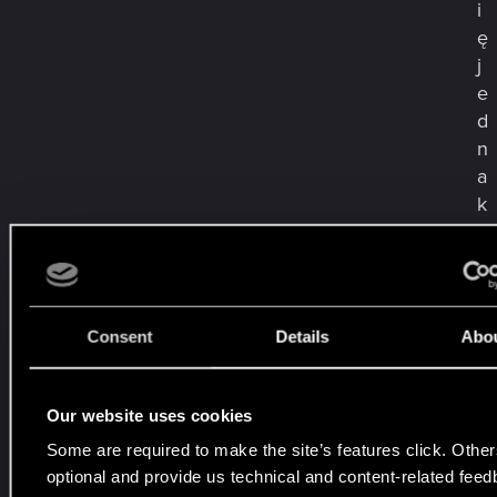
i
ę
j
e
d
n
a
k
—
w
s
z
Consent
Details
Abo
e
l
k
Our website uses cookies
i
Some are required to make the site’s features click. Other
e
optional and provide us technical and content-related fee
d