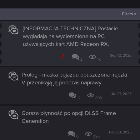
Filters
[INFORMACJA TECHNICZNA] Postacie
wyglądają na wyciemnione na PC
używających kart AMD Radeon RX.
Sep 12, 2022
2
1K
Prolog - maska pojazdu opuszczona -rączki
V przenikają ją podczas naprawy
Jul 27, 2025
12
805
Gorsza płynność po opcji DLSS Frame
Generation
Feb 23, 2025
0
395