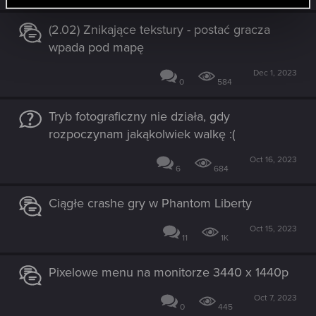
(2.02) Znikające tekstury - postać gracza
wpada pod mapę
Dec 1, 2023
0
584
Tryb fotograficzny nie działa, gdy
rozpoczynam jakąkolwiek walkę :(
Oct 16, 2023
6
684
Ciągłe crashe gry w Phantom Liberty
Oct 15, 2023
11
1K
Pixelowe menu na monitorze 3440 x 1440p
Oct 7, 2023
0
445