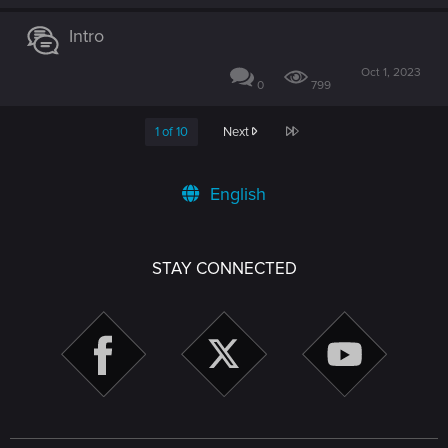
Intro
Oct 1, 2023
0
799
Last
1 of 10
Next
English
STAY CONNECTED