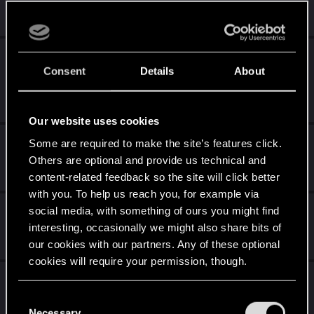
Aug 6, 2024
0
400
Prolog dla Nomada. Wszedłem do jednego z
Consent
Details
About
budynków :-)
Aug 2, 2024
0
376
Our website uses cookies
Dobry komputer mało fps
Some are required to make the site’s features click.
Others are optional and provide us technical and
Jun 18, 2024
content-related feedback so the site will click better
3
620
with you. To help us reach you, for example via
Problem z zadaniem Pożegnanie
social media, with something of ours you might find
interesting, occasionally we might also share bits of
Jan 8, 2024
our cookies with our partners. Any of these optional
4
791
cookies will require your permission, though.
Wypadają tylko białe i zielone bronie a
You’ll find all the details regarding our use of cookies
wieksząść są zepsute
C
and tweak your preferences regarding them in the
Necessary