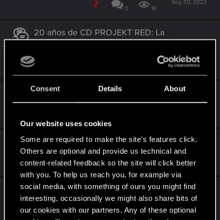
Sep 30, 2022
0
1K
20 años de CD PROJEKT RED: La
celebración de la comunidad
Jul 5, 2022
0
2K
Consent
Details
About
¡20 años de CD PROJEKT RED!
Jul 1, 2022
0
2K
Our website uses cookies
Some are required to make the site’s features click.
Concurso Vacaciones de Navidad 2021
Others are optional and provide us technical and
Dec 21, 2021
content-related feedback so the site will click better
0
2K
with you. To help us reach you, for example via
social media, with something of ours you might find
aparece circulo error en pantalla
interesting, occasionally we might also share bits of
Aug 27, 2021
our cookies with our partners. Any of these optional
2
2K