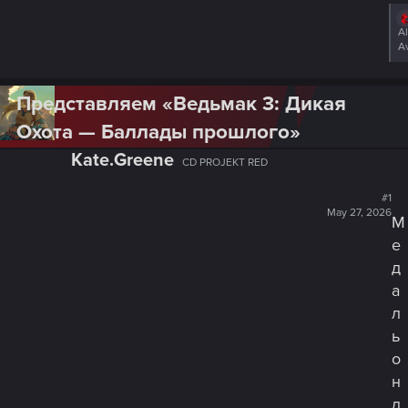
A
A
Представляем «Ведьмак 3: Дикая
Охота — Баллады прошлого»
Kate.Greene
CD PROJEKT RED
#1
May 27, 2026
М
е
д
а
л
ь
о
н
д