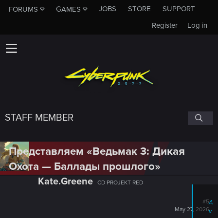
JOBS
STORE
SUPPORT
FORUMS
GAMES
Register
Log in
STAFF MEMBER
Представляем «Ведьмак 3: Дикая
Охота — Баллады прошлого»
Kate.Greene
CD PROJEKT RED
#5
A
May 27, 2026
v