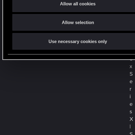
t
Allow all cookies
н
i
а
o
П
Allow selection
n
К
,
Use necessary cookies only
X
b
o
x
S
e
r
i
e
s
X
|
S