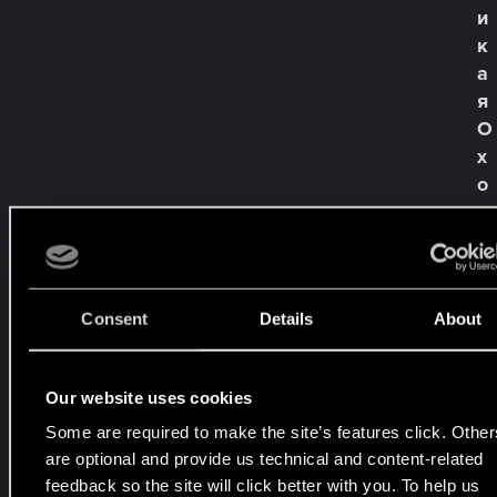
и
к
а
я
О
х
о
т
а
—
Б
Consent
Details
About
а
л
л
Our website uses cookies
а
д
Some are required to make the site’s features click. Other
are optional and provide us technical and content-related
ы
feedback so the site will click better with you. To help us
п