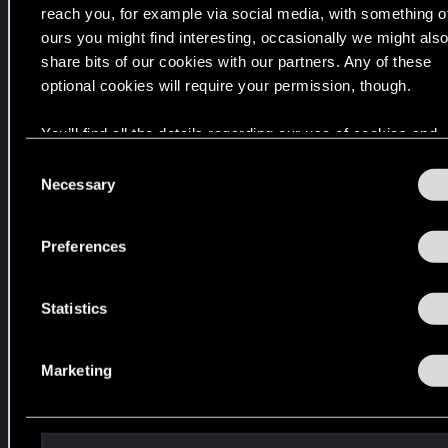
reach you, for example via social media, with something o
р
ours you might find interesting, occasionally we might als
о
share bits of our cookies with our partners. Any of these
ш
optional cookies will require your permission, though.
л
о
You’ll find all the details regarding our use of cookies and
г
tweak your preferences regarding them in the “Settings” 
C
о
below.
Necessary
o
»
n
.
s
О
Preferences
e
н
n
о
t
Statistics
в
S
ы
e
й
Marketing
l
д
e
е
c
т