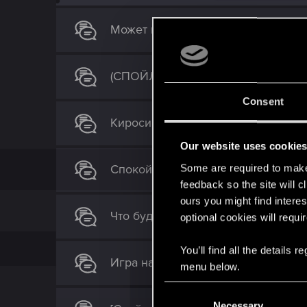
Может мне кто-то пояснить следу
(СПОЙЛЕРЫ) Рассуждение/предпо
Consent
Кироси зло?
Our website uses cookie
Спокойной ночи, Валери!
Some are required to make 
feedback so the site will c
ours you might find interes
Что будет если идти только по сю
optional cookies will requi
You’ll find all the details
Игра на 10 из 10 (осторожно, спой
menu below.
C
Necessary
o