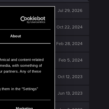
9K
Jul 29, 2026
12K
Oct 22, 2024
About
2K
Feb 28, 2024
715
Feb 5, 2024
hnical and content-related
l media, with something of
ur partners. Any of these
761
Oct 12, 2023
 them in the “Settings”
4K
Jun 13, 2023
Marketing