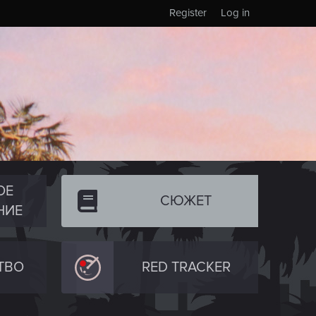
Register
Log in
ОЕ
СЮЖЕТ
НИЕ
ТВО
RED TRACKER