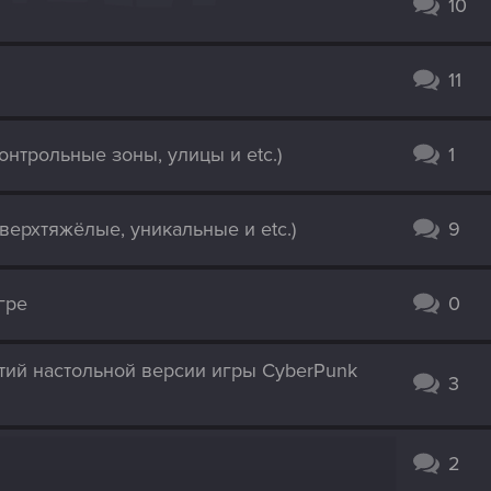
10
11
онтрольные зоны, улицы и etc.)
1
верхтяжёлые, уникальные и etc.)
9
гре
0
тий настольной версии игры CyberPunk
3
2