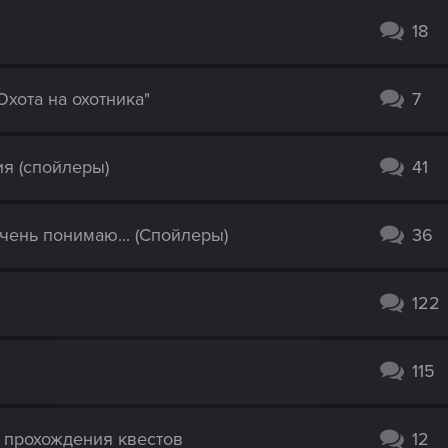
18
хота на охотника"
7
я (спойлеры)
41
очень понимаю... (Спойлеры)
36
122
115
 прохождения квестов
12