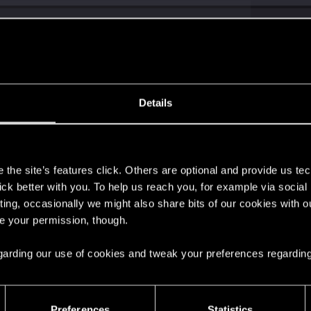
ющий феномен? (спойлеры)
17
ложение о будущих DLC.
75
Details
6
s
0
the site’s features click. Others are optional and provide us tec
lick better with you. To help us reach you, for example via socia
ting, occasionally we might also share bits of our cookies with o
жету?
2
re your permission, though.
 regarding our use of cookies and tweak your preferences regarding
леры)
23
Preferences
Statistics