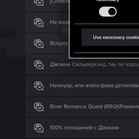
[Спойлеры] САМАЯ ПРАВИЛЬНА
n
s
Не вернуться в город мечты посл
e
n
t
Use necessary cooki
Вопрос к энтузиастам и исследова
S
e
l
Джонни Сильверхэнд, так ли хоро
e
c
t
Неонуар, или атмосфера детектив
i
o
n
River Romance Quest (RRQ)\Романт
100% отношений с Джонни