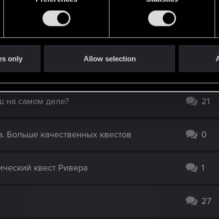
Я КОНЦОВКА?
55
е титров
3
es only
Allow selection
A
телям.
24
ш на самом деле?
21
а. Больше качественных квестов
0
ический квест Ривера
1
27