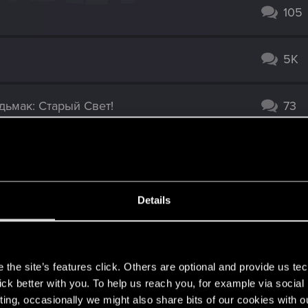
105
5K
дьмак: Старый Свет!
73
55
310
Details
1K
s
the site’s features click. Others are optional and provide us tec
lick better with you. To help us reach you, for example via socia
можно не обсуждать)
49
ting, occasionally we might also share bits of our cookies with o