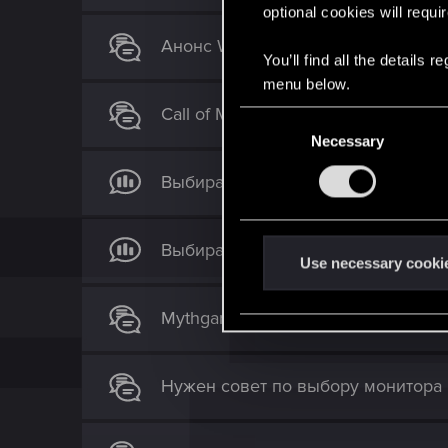
optional cookies will requi
Анонс Warhammer Total War III
You’ll find all the details
menu below.
Call of Myth
C
Necessary
o
n
Выбираем игру 2020 года всем фо
s
e
n
Выбираемъ игру 2020 года. Альте
t
Use necessary cooki
S
e
Mythgard
l
e
c
Нужен совет по выбору монитора
t
i