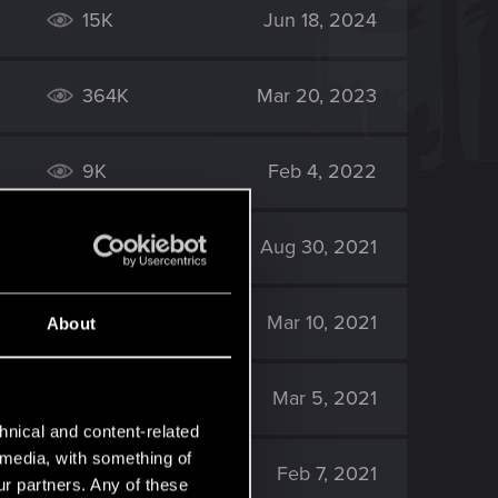
15K
Jun 18, 2024
364K
Mar 20, 2023
9K
Feb 4, 2022
7K
Aug 30, 2021
34K
Mar 10, 2021
About
139K
Mar 5, 2021
hnical and content-related
l media, with something of
6K
Feb 7, 2021
ur partners. Any of these