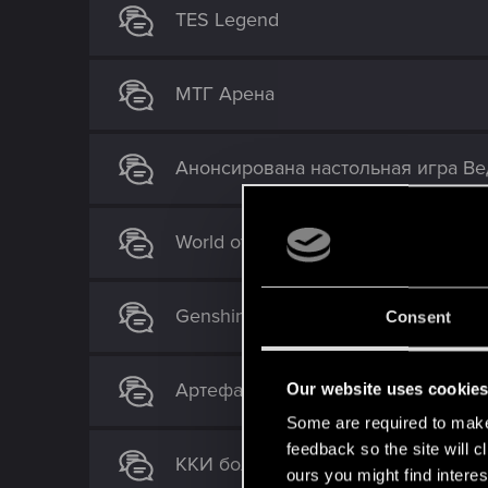
TES Legend
МТГ Арена
Анонсирована настольная игра Ве
World of Warcraft
Genshin Impact
Consent
Артефакт
Our website uses cookie
Some are required to make 
feedback so the site will c
ККИ большие и маленькие (гвинт 
ours you might find interes