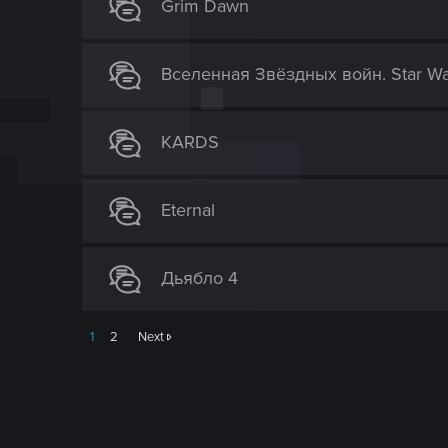
Grim Dawn
o
n
Вселенная Звёздных войн. Star Wa
KARDS
Eternal
Дьябло 4
1
2
Next