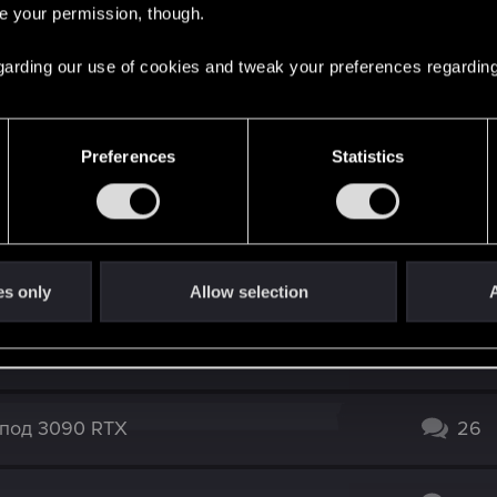
re your permission, though.
6
 regarding our use of cookies and tweak your preferences regarding
27
Preferences
Statistics
румом. Премия - Red Forum Cockerel
101
рнативный списокъ.
5
es only
Allow selection
A
17
 под 3090 RTX
26