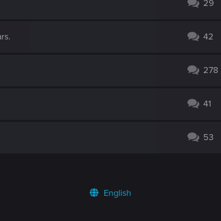
29
rs.
42
278
41
53
English