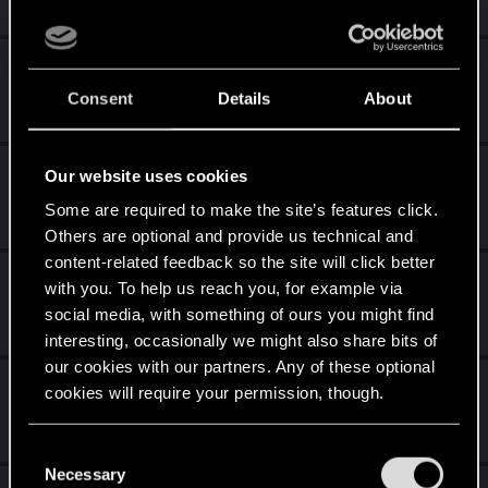
26
7K
Нашему сообществу 20 лет
Consent
Details
About
Oct 4, 2024
5
2K
Истории сообщества
Our website uses cookies
Some are required to make the site’s features click.
Sep 25, 2024
6
1K
Others are optional and provide us technical and
content-related feedback so the site will click better
Who is Who
with you. To help us reach you, for example via
social media, with something of ours you might find
Sep 10, 2024
19
3K
interesting, occasionally we might also share bits of
our cookies with our partners. Any of these optional
Кто из какого города?
cookies will require your permission, though.
Jun 18, 2024
27
6K
You’ll find all the details regarding our use of cookies
C
and tweak your preferences regarding them in the
Necessary
o