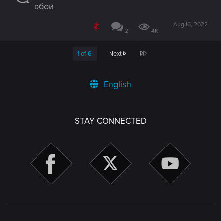
обои
Aug 16, 2022
2
4K
Last
1 of 6
Next
English
STAY CONNECTED