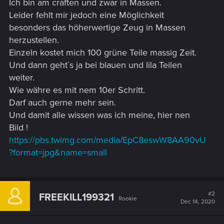
Ich bin am craften und zwar in Massen.
Leider fehlt mir jedoch eine Möglichkeit
besonders das höherwertige Zeug in Massen
herzustellen.
Einzeln kostet mich 100 grüne Teile massig Zeit.
Und dann geht´s ja bei blauen und lila Teilen
weiter.
Wie währe es mit nem 10er Schritt.
Darf auch gerne mehr sein.
Und damit alle wissen was ich meine, hier nen
Bild !
https://pbs.twimg.com/media/EpC8eswW8AA90vU
?format=jpg&name=small
#2
FREEKILL199321
Rookie
Dec 14, 2020