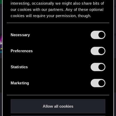
interesting, occasionally we might also share bits of
our cookies with our partners. Any of these optional
Da umgesetzt, darf dieser Abschnitt gern
cookies will require your permission, though.
geschlossen werden !
You’ll find all the details regarding our use of cookies
C
and tweak your preferences regarding them in the
Necessary
o
“Settings” menu below.
n
#5
EmperorZorn
Moderator
Mar 31, 2021
s
Preferences
e
n
t
Statistics
UwePhse said:
S
Da umgesetzt, darf dieser Abschnitt gern geschlossen
e
werden !
Marketing
l
e
c
Na, dann kümmere ich mich mal darum.
t
Allow all cookies
i