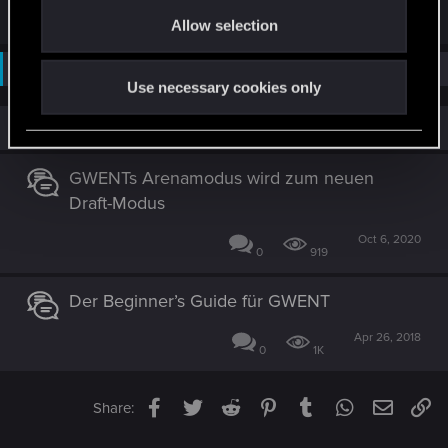
o
R
tomcoolcam
Allow selection
e
n
a
c
Not open for further replies.
t
Use necessary cookies only
i
o
n
Similar threads
s
:
GWENTs Arenamodus wird zum neuen
Draft-Modus
Oct 6, 2020
0
919
Der Beginner’s Guide für GWENT
Apr 26, 2018
0
1K
Facebook
Twitter
Reddit
Pinterest
Tumblr
WhatsApp
Email
Li
Share: