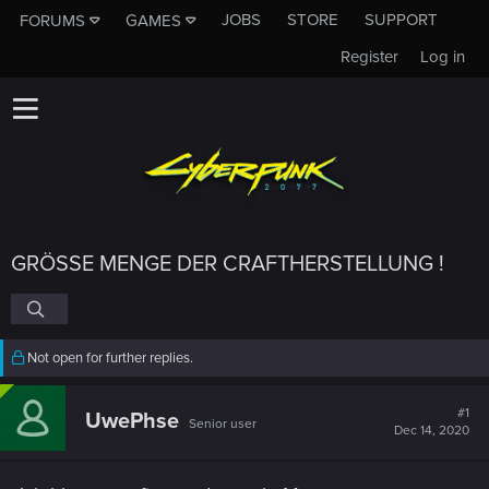
JOBS
STORE
SUPPORT
FORUMS
GAMES
Register
Log in
GRÖSSE MENGE DER CRAFTHERSTELLUNG !
Not open for further replies.
#1
UwePhse
Senior user
Dec 14, 2020