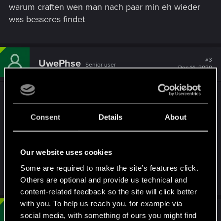
warum craften wen man nach paar min eh wieder
was besseres findet
#3
UwePhse
Senior user
Dec 14, 2020
Was besseres ?
Ich kann legendär craften und auch verbessern.
Consent
Details
About
Da gibt es nix besseres, außer durch Zufall.
Und dann ist es immer noch billiger meine
Craftwaffen neu auszuwürfeln und dann das
Our website uses cookies
schlechtere Teil zu verschrotten, um damit die
Some are required to make the site’s features click.
Waffe auf mein Lvl zu puschen.
Others are optional and provide us technical and
content-related feedback so the site will click better
with you. To help us reach you, for example via
#4
UwePhse
social media, with something of ours you might find
Senior user
Mar 30, 2021