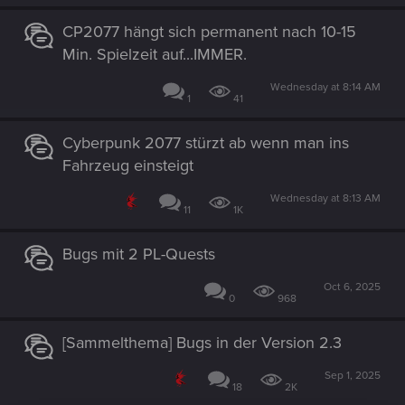
CP2077 hängt sich permanent nach 10-15
Min. Spielzeit auf...IMMER.
Wednesday at 8:14 AM
1
41
Cyberpunk 2077 stürzt ab wenn man ins
Fahrzeug einsteigt
Wednesday at 8:13 AM
11
1K
Bugs mit 2 PL-Quests
Oct 6, 2025
0
968
[Sammelthema] Bugs in der Version 2.3
Sep 1, 2025
18
2K