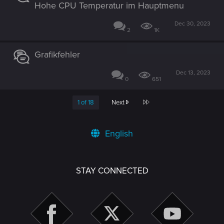
Hohe CPU Temperatur im Hauptmenu
Dec 30, 2023
2
1K
Grafikfehler
Dec 13, 2023
0
651
Last
1 of 18
Next
English
STAY CONNECTED