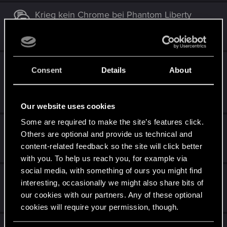
Krieg kein Chrome bei Phantom Liberty
Aug 2, 2025
2
581
Probleme mit Yaiba-Webseite & PC im H10-
Consent
Details
About
Apartment
Jul 28, 2025
1
688
Our website uses cookies
Some are required to make the site’s features click.
Das Spiel freezed beim Start
Others are optional and provide us technical and
May 31, 2025
content-related feedback so the site will click better
1
643
with you. To help us reach you, for example via
social media, with something of ours you might find
schwarzes Bild
interesting, occasionally we might also share bits of
our cookies with our partners. Any of these optional
Jan 24, 2025
3
1K
cookies will require your permission, though.
Grafikfehler ( Durchsichtige Strassen)