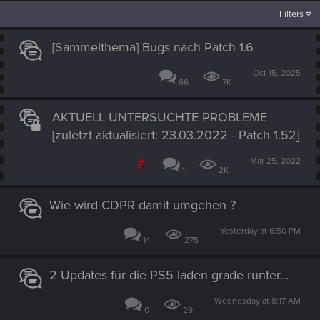
Filters
[Sammelthema] Bugs nach Patch 1.6
Oct 15, 2025
66
7K
AKTUELL UNTERSUCHTE PROBLEME
[zuletzt aktualisiert: 23.03.2022 - Patch 1.52]
Mar 25, 2022
1
2K
Wie wird CDPR damit umgehen ?
Yesterday at 6:50 PM
14
275
2 Updates für die PS5 laden grade runter...
Wednesday at 8:17 AM
0
29