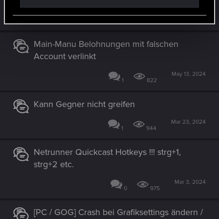
Oct 3, 2024
4
610
Main-Manu Belohnungen mit falschen
Account verlinkt
May 13, 2024
1
822
Kann Gegner nicht greifen
Mar 23, 2024
1
944
Netrunner Quickcast Hotkeys !!! strg+1,
strg+2 etc.
Mar 3, 2024
0
975
[PC / GOG] Crash bei Grafiksettings ändern /