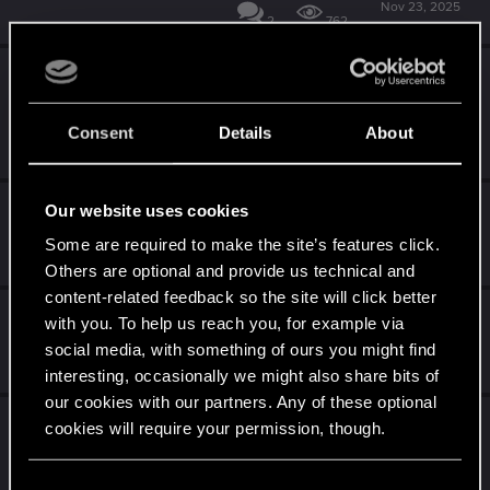
Nov 23, 2025
2
762
Modder , Fans mit Ideen, Entwickler und
Chefs
Consent
Details
About
Oct 16, 2025
9
2K
2.3-Bugs melden ist frustrierend!
Our website uses cookies
Some are required to make the site’s features click.
Aug 13, 2025
2
513
Others are optional and provide us technical and
content-related feedback so the site will click better
Lore Designer?
with you. To help us reach you, for example via
social media, with something of ours you might find
Aug 13, 2025
4
748
interesting, occasionally we might also share bits of
our cookies with our partners. Any of these optional
Kommt heute das Update 2.3?
cookies will require your permission, though.
Jun 30, 2025
3
434
You’ll find all the details regarding our use of cookies
C