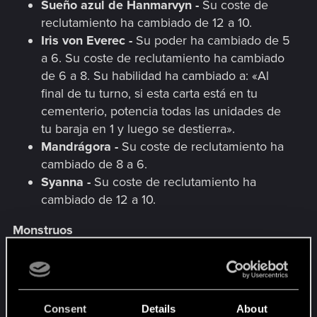
Sueño azul de Hanmarvyn -
Su coste de
reclutamiento ha cambiado de 12 a 10.
Iris von Everec -
Su poder ha cambiado de 5
a 6. Su coste de reclutamiento ha cambiado
de 6 a 8. Su habilidad ha cambiado a: «Al
final de tu turno, si esta carta está en tu
cementerio, potencia todas las unidades de
tu baraja en 1 y luego se destierra».
Mandrágora -
Su coste de reclutamiento ha
cambiado de 8 a 6.
Syanna -
Su coste de reclutamiento ha
cambiado de 12 a 10.
Monstruos
Lord Contracorriente -
Su armadura ha
cambiado de 0 a 2. La armadura que obtiene
de Poderío ha cambiado de 2 a 1.
Consent
Details
About
Evolución espontánea -
Su valor de