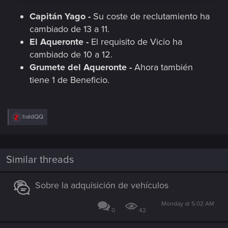
Capitán Yago -
Su coste de reclutamiento ha
cambiado de 13 a 11.
El Aqueronte -
El requisito de Vicio ha
cambiado de 10 a 12.
Grumete del Aqueronte -
Ahora también
tiene 1 de Beneficio.
R
haldQQ
e
a
c
t
i
Similar threads
o
n
s
Sobre la adquisición de vehículos
:
Monday at 5:02 AM
0
42