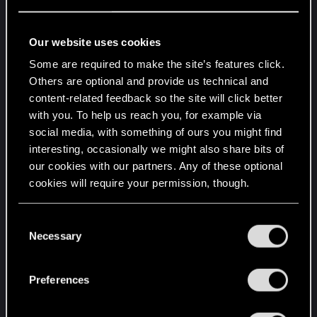
potenciación ha cambiado de 4 a 5.
Bestia -
Su valor de potenciación ha
Our website uses cookies
cambiado de 8 a 9.
Some are required to make the site’s features click.
Ogroide -
Ahora genera un Nekker en la fila
Others are optional and provide us technical and
de la unidad potenciada en su lugar.
content-related feedback so the site will click better
Nilfgaard
with you. To help us reach you, for example via
Marina imperial -
Su coste de reclutamiento ha
social media, with something of ours you might find
interesting, occasionally we might also share bits of
cambiado de 4 a 5.
our cookies with our partners. Any of these optional
Reinos del Norte
cookies will require your permission, though.
Rey Demavend III -
Su recuperación ha
cambiado de 2 a 4.
You’ll find all the details regarding our use of cookies
C
Onagro -
Su coste de reclutamiento ha
and tweak your preferences regarding them in the
Necessary
o
cambiado de 4 a 5.
“Settings” menu below.
n
s
Preferences
Scoia'tael
e
Toma de rehenes -
Su poder ha cambiado de 3 a
n