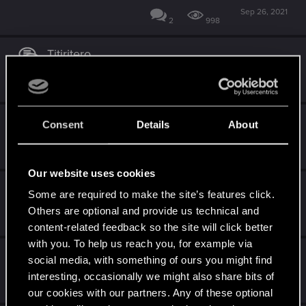
Sep 26, 2021
2
998
Titiritero
Aug 31, 2021
2
1K
Trampa en jugada
Consent
Details
About
Jul 24, 2021
1
1K
Our website uses cookies
Falla de cartas
Some are required to make the site’s features click.
Others are optional and provide us technical and
Jul 22, 2021
0
1K
content-related feedback so the site will click better
with you. To help us reach you, for example via
Padres Orgullosos
social media, with something of ours you might find
interesting, occasionally we might also share bits of
May 13, 2021
1
1K
our cookies with our partners. Any of these optional