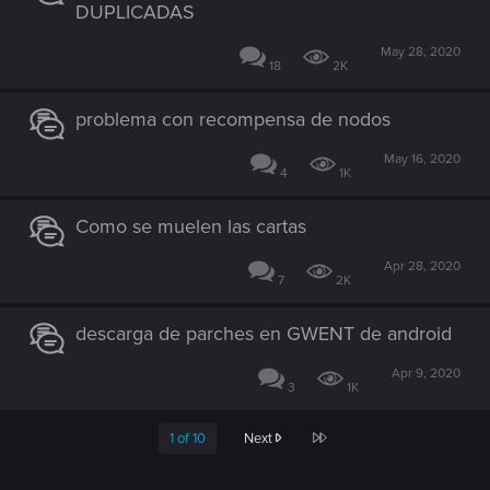
DUPLICADAS
May 28, 2020
18
2K
problema con recompensa de nodos
May 16, 2020
4
1K
Como se muelen las cartas
Apr 28, 2020
7
2K
descarga de parches en GWENT de android
Apr 9, 2020
3
1K
Last
1 of 10
Next