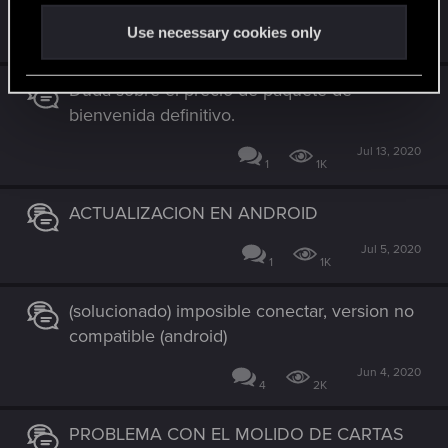
Sep 27, 2020
Use necessary cookies only
1
1K
Duda sobre el precio de paquete de
bienvenida definitivo.
Jul 13, 2020
1
1K
ACTUALIZACION EN ANDROID
Jul 5, 2020
1
1K
(solucionado) imposible conectar, version no
compatible (android)
Jun 4, 2020
4
2K
PROBLEMA CON EL MOLIDO DE CARTAS