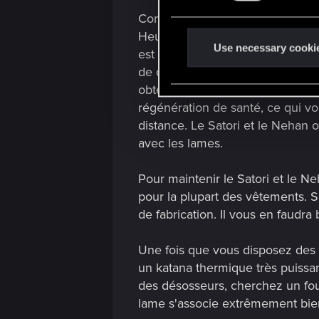
e
Comme cette configuration met f
n
Heureusement, certains des katana
t
Use necessary cooki
est facile de les manquer ! Dura
S
de quitter l'immeuble. Trois puis
e
obtenir le Satori, vous devrez vo
l
régénération de santé, ce qui vo
e
distance. Le Satori et le Nehan
c
avec les lames.
t
i
Pour maintenir le Satori et le N
o
pour la plupart des vêtements. Si
n
de fabrication. Il vous en faudr
Une fois que vous disposez des 
un katana thermique très puissan
des désosseurs, cherchez un fourn
lame s'associe extrêmement bien