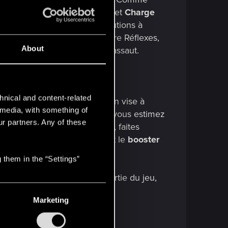
avantage de maître
Massacre
et
Charge
i vous donneront plus de solutions à
 un niveau élevé dans l'arbre Réflexes,
About
itraillettes et les fusils d'assaut.
hnical and content-related
ie. Comme cette configuration vise à
l media, with something of
 le
bouclier de proximité
. Si vous estimez
ur partners. Any of these
es
ou le
cicatrisant
. Toutefois, faites
nstaller la
moelle épaisse
et le
booster
rps.
 them in the “Settings”
'avancer dans la majeure partie du jeu,
Marketing