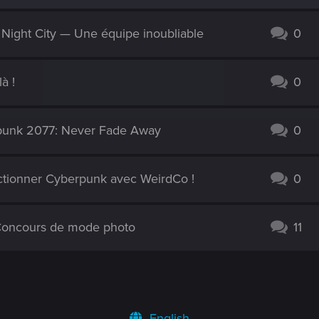
e Night City — Une équipe inoubliable
0
à !
0
erpunk 2077: Never Fade Away
0
ctionner Cyberpunk avec WeirdCo !
0
 Concours de mode photo
11
English