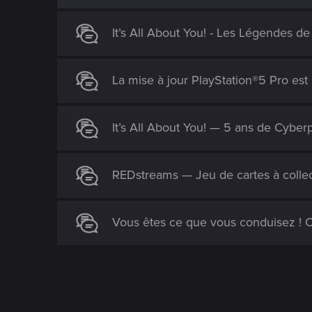
o
n
s
It’s All About You! - Les Légendes d
:
La mise à jour PlayStation®5 Pro est l
It’s All About You! — 5 ans de Cyb
REDstreams — Jeu de cartes à colle
Vous êtes ce que vous conduisez !