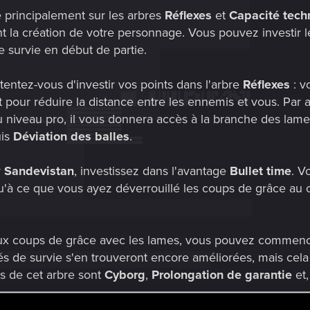
 principalement sur les arbres
Réflexes
et
Capacité tech
t la création de votre personnage. Vous pouvez investir le
 survie en début de partie.
entez-vous d'investir vos points dans l'arbre
Réflexes
: v
ait pour réduire la distance entre les ennemis et vous. Par a
niveau pro, il vous donnera accès à la branche des lames,
uis
Déviation des balles
.
r
Sandevistan
, investissez dans l'avantage
Bullet time
. V
qu'à ce que vous ayez déverrouillé les coups de grâce au 
x coups de grâce avec les lames, vous pouvez commencer 
és de survie s'en trouveront encore améliorées, mais cela
ts de cet arbre sont
Cyborg
,
Prolongation de garantie
et
s de manière un peu plus souple une fois que vous avez