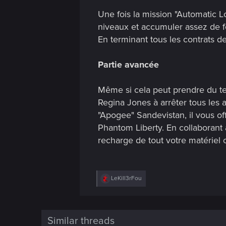
Une fois la mission "Automatic 
niveaux et accumuler assez de f
En terminant tous les contrats 
Partie avancée
Même si cela peut prendre du te
Regina Jones à arrêter tous les 
"Apogee" Sandevistan, il vous off
Phantom Liberty. En collaborant
recharge de tout votre matériel
R
LeKill3rFou
e
a
c
t
i
Similar threads