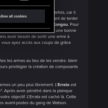
e de vous en procurer une !
pale. Ouvrez bien l'œil, toutefois, car il
llow all cookies
z le penthouse de Yorinobu avant de tenter
kaiken Nehan
et le
pistolet Kongou
. Pour
, le Satori et le Nehan assurent une bonne
ans avoir besoin de sortir une arme à
ue vous ayez accès aux coups de grâce
tes les armes au lieu de les vendre. Idem
jours privilégier la création de composants
rmes un peu plus librement. L'
Errata
est
e". Après avoir pénétré dans la planque
tre objectif. L'Errata est caché là. Cette
es avant-postes du gang de Watson.