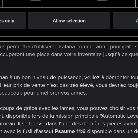
ortement l'accent sur les lames, ce serait une bonne idé
s les plus puissants sont disponibles dans l'histoire princi
es only
Allow selection
A
nt la mission "Le casse", inspirez profondément et fouille
santes armes iconiques s'y trouvent : le
katana Satori
, le
us rendre sur le toit et fouiller la Navi. Utilisés ensemble
us permettra d'utiliser le katana comme arme principale s
 occuperont une place dans votre inventaire jusqu'à ce q
ehan à un bon niveau de puissance, veillez à démonter tou
 leur prix de vente n'est pas très élevé, vous devriez tou
a beaucoup pour améliorer vos armes.
coups de grâce avec les lames, vous pouvez choisir vos a
t, disponible lors de la mission principale "Automatic Lov
eau. Il se trouve dans l'une des dernières pièces avant vo
 avec le fusil d'assaut
Psaume 11:6
disponible dans un d