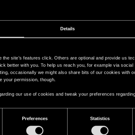
 de points dans l'arbre Réflexes, vous pouvez acquérir l'
la jouabilité, vous pouvez déverrouiller des avantages qu
éférences en matière d'armes, mais comme vous avez déjà
Details
la branche de gauche pour améliorer considérablement les m
s
the site’s features click. Others are optional and provide us tec
n Sandevistan, vous devez améliorer vos capacités de surv
lick better with you. To help us reach you, for example via socia
au corps-à-corps, il est essentiel d'acheter la
carapace
et
ting, occasionally we might also share bits of our cookies with o
 de dégâts, un bon ajout serait les
articulations bioniqu
re your permission, though.
 car vous devez vous assurer d'avoir assez de place pour i
x sont indispensables pour une configuration de corps-à-co
 regarding our use of cookies and tweak your preferences regarding
 un Sandevistan. Le
Dynalar Sandevistan
vous permettra d
n moment ou un autre par le modèle
Apogee
.
Preferences
Statistics