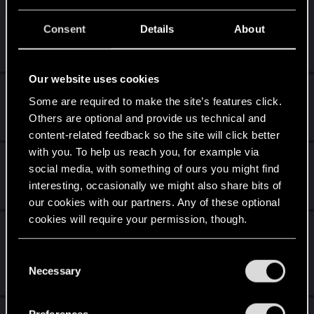
It’s All About You! - Les Légendes de Night
City — Une équipe inoubliable
Consent
Details
About
Jun 10, 2026
0
413
Our website uses cookies
question ?
Some are required to make the site’s features click.
May 25, 2026
Others are optional and provide us technical and
1
309
content-related feedback so the site will click better
with you. To help us reach you, for example via
La mise à jour PlayStation®5 Pro est là !
social media, with something of ours you might find
interesting, occasionally we might also share bits of
Apr 8, 2026
0
760
our cookies with our partners. Any of these optional
cookies will require your permission, though.
Cyberpunk 2077 est disponible sur le Xbox
Game Pass !
You’ll find all the details regarding our use of cookies
C
and tweak your preferences regarding them in the
Necessary
Mar 10, 2026
o
0
835
“Settings” menu below.
n
s