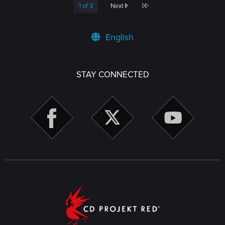
Last
1 of 3
Next
English
STAY CONNECTED