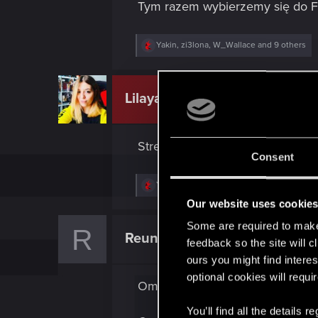
Tym razem wybierzemy się do F
R
Yakin
,
zi3lona
,
W_Wallace
and 9 others
e
a
c
t
Lilayah
CD PROJEKT RED
i
o
n
s
Stream o Wiedźminie 2: Zabójca
:
Consent
R
Yakin
,
ZUBER92
,
Shavod
and 3 others
e
Our website uses cookie
a
c
Some are required to make 
R
t
Reunion33
Forum veteran
i
feedback so the site will c
o
ours you might find interes
n
s
optional cookies will requi
Ominął mnie ów stream niestety
:
You’ll find all the details