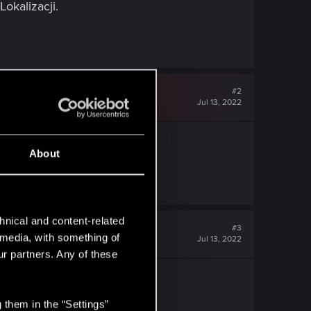
kalizacji.
#2
Jul 13, 2022
ed
About
hnical and content-related
#3
l media, with something of
Jul 13, 2022
ur partners. Any of these
 them in the “Settings”