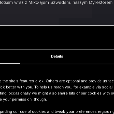
lotsam wraz z Mikołajem Szwedem, naszym Dyrektorem Lo
ch Królów już trwa! Dołącz do nas na
twitch.tv/cdprojektr
Details
s
the site’s features click. Others are optional and provide us tec
lick better with you. To help us reach you, for example via socia
ting, occasionally we might also share bits of our cookies with o
re your permission, though.
.
 regarding our use of cookies and tweak your preferences regarding