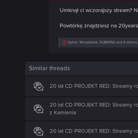
Umknął ci wczorajszy stream? Ni
Powtórkę znajdziesz na 20years
R
Sylvin
,
Wroobelek
,
ZUBER92
and 4 others
e
a
c
t
i
Similar threads
o
n
s
20 lat CD PROJEKT RED: Streamy r
:
20 lat CD PROJEKT RED: Streamy ro
z Kamienia
20 lat CD PROJEKT RED: Streamy r