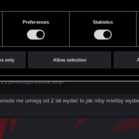
dźmina 2 (i pierwszego) konsole Sony?
Preferences
Statistics
es only
Allow selection
A
 2 (i pierwszego) konsole Sony?
sole nie umieją od 2 lat wydać to jak niby mieliby wydać