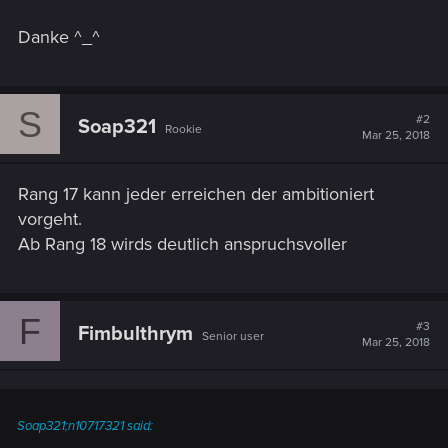
Danke ^_^
S
#2
Soap321
Rookie
Mar 25, 2018
Rang 17 kann jeder erreichen der ambitioniert
vorgeht.
Ab Rang 18 wirds deutlich anspruchsvoller
F
#3
Fimbulthrym
Senior user
Mar 25, 2018
Soap321;n10717321 said: