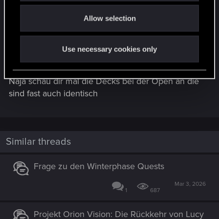
Und man merkt das die ihre Decks nach
o
Allow selection
Anleitung spielen was ich sehr begrüße, da sie
n
derbste Probleme mit meinem selbstgebauten
Deck haben xD
Use necessary cookies only
Und das mit den Decks 4000+
Naja schau dir mal die Decks bei der Open an die
sind fast auch identisch
Similar threads
Frage zu den Winterphase Quests
Mar 3, 2026
1
687
Projekt Orion Vision: Die Rückkehr von Lucy