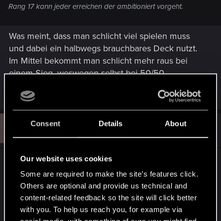
Rang 17 kann jeder erreichen der ambitioniert vorgeht.
Was meint, dass man schlicht viel spielen muss
und dabei ein halbwegs brauchbares Deck nutzt.
Im Mittel bekommt man schlicht mehr raus bei
einem Sieg, weswegen selbst bei 50/50
Sieg/Niederlage ein Aufstieg erwartet wird.
S
Consent
Details
About
#4
Skybeatzz
Rookie
Mar 26, 2018
Our website uses cookies
kann ich nur so wiedergeben, wenn man sich die
Some are required to make the site’s features click.
rangliste ansieht, merkt man auch, dass alle
Others are optional and provide us technical and
spieler im oberen segment (4000+ punkte)
content-related feedback so the site will click better
deutlich mehr siege als niederlagen haben. spiele
with you. To help us reach you, for example via
seit dem ich Gwent spiele im Rang um 19/20 mit