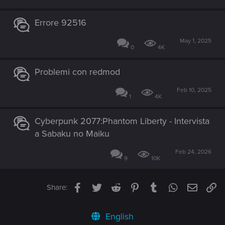
Errore 92516
May 1, 2025
0
4K
Problemi con redmod
Feb 10, 2025
1
4K
Cyberpunk 2077:Phantom Liberty - Intervista
a Sabaku no Maiku
Feb 24, 2026
9
10K
Facebook
Twitter
Reddit
Pinterest
Tumblr
WhatsApp
Email
Li
Share:
English