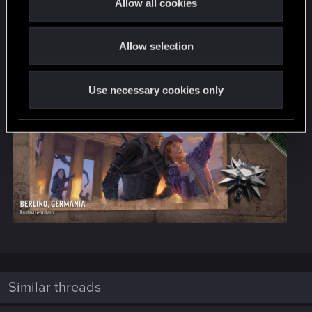
Allow all cookies
i
o
Berlino, Germania -
Kristina Gehrmann
Allow selection
n
Use necessary cookies only
Similar threads