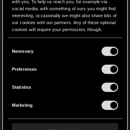
with you. To help us reach you, for example via
social media, with something of ours you might find
interesting, occasionally we might also share bits of
our cookies with our partners. Any of these optional
cookies will require your permission, though.
You’ll find all the details regarding our use of cookies
C
and tweak your preferences regarding them in the
Necessary
o
“Settings” menu below.
n
Grotte di Mogao, Cina - 涵大圣
s
Preferences
e
n
t
Statistics
S
e
Marketing
l
e
c
t