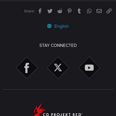
Facebook
Twitter
Reddit
Pinterest
Tumblr
WhatsApp
Email
Li
Share:
English
STAY CONNECTED