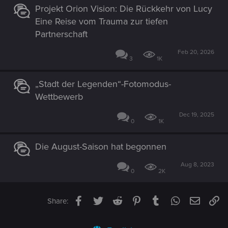
Projekt Orion Vision: Die Rückkehr von Lucy
Eine Reise vom Trauma zur tiefen
Partnerschaft
Feb 20, 2026
3
1K
„Stadt der Legenden“-Fotomodus-
Wettbewerb
Dec 19, 2025
0
1K
Die August-Saison hat begonnen
Aug 8, 2023
0
2K
Facebook
Twitter
Reddit
Pinterest
Tumblr
WhatsApp
Email
Li
Share: