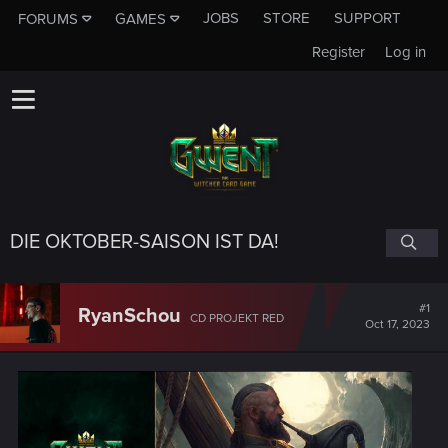
JOBS
STORE
SUPPORT
FORUMS
GAMES
Register
Log in
DIE OKTOBER-SAISON IST DA!
#1
RyanSchou
CD PROJEKT RED
Oct 17, 2023