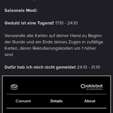
Saisonale Modi:
Geduld ist eine Tugend!
17.10 - 24.10
Verwandle alle Karten auf deiner Hand zu Beginn
der Runde und am Ende deines Zuges in zufällige
Karten, deren Rekrutierungskosten um 1 höher
sind.
Dafür hab ich mich nicht gemeldet
24.10 - 31.10
Verwandle zu Beginn der Partie all deine Karten in
Karten, die einheitlich einer Fraktion und
Seltenheitsstufe angehören und die sich nicht in
deinem Startdeck befinden.
Consent
Details
About
Stärkeverlagerung
31.10 - 07.11