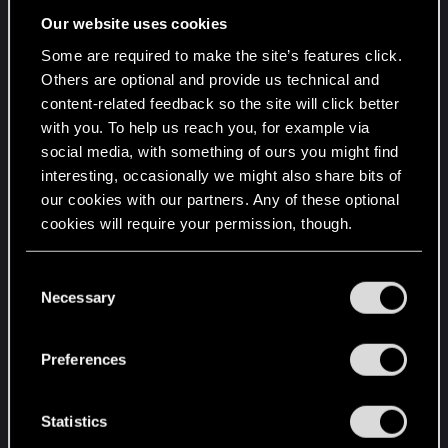
Our website uses cookies
Für diesen Modus erhalten die Spieler Decks, die
Some are required to make the site’s features click.
komplett mit den legendären Karten ihrer
Others are optional and provide us technical and
Fraktionen gefüllt sind.
content-related feedback so the site will click better
with you. To help us reach you, for example via
Unser Kampf wird legendär!
07.11 - 14.11
social media, with something of ours you might find
interesting, occasionally we might also share bits of
Für diesen Modus erhalten die Spieler Decks, die
our cookies with our partners. Any of these optional
komplett mit den legendären Karten ihrer
cookies will require your permission, though.
Fraktionen gefüllt sind.
You’ll find all the details regarding our use of cookies
C
Unwiderstehliche Anziehung
14.11 - 21.11
and tweak your preferences regarding them in the
Necessary
o
“Settings” menu below.
n
Wann immer du eine Einheit ohne Spionage
s
Preferences
ausspielst, verschiebe eine zufällige gegnerische
e
Einheit mit derselben Stärke zur
n
gegenüberliegenden Seite.
t
Statistics
S