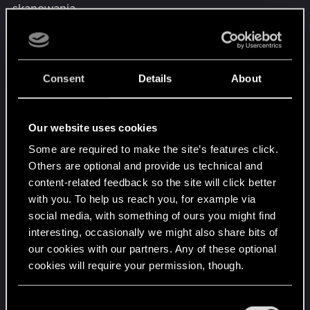
skanowania.
13. AMD FSR za każdym razem wyłączone było -
nie działa.
14. W innych grach jak jest dostępne DLSS, RT,
reflex działa, ale w cyberpunk 2077 nie.
Consent
Details
About
15. Użyłem DDU dla czystej instalacji sterowników
- nie działa.
Our website uses cookies
16. Patrzyłem na forum i robiłem różne inne kroki
i problem nadal występuje.
Some are required to make the site’s features click.
WIem, że temat był poruszany, ale napisałem
Others are optional and provide us technical and
nowy z frustracji by temat był zauważony. Gdy
content-related feedback so the site will click better
miałem RTX 3070ti było tak samo i
with you. To help us reach you, for example via
skontaktowałem się z suppoertem. Brak
social media, with something of ours you might find
odpowiedzi.
interesting, occasionally we might also share bits of
our cookies with our partners. Any of these optional
Proszę o pomoc.
cookies will require your permission, though.
Pozdrawiam.
Last edited:
Aug 7, 2023
You’ll find all the details regarding our use of cookies
C