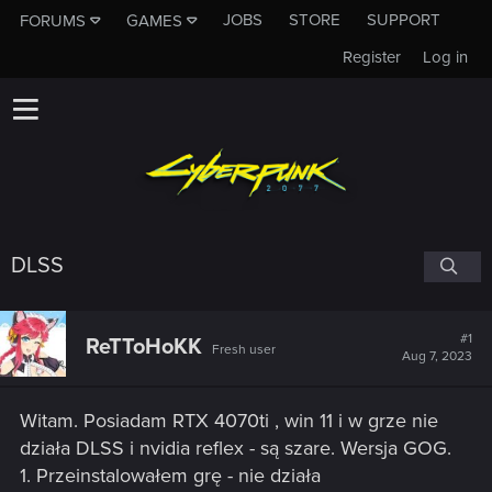
JOBS
STORE
SUPPORT
FORUMS
GAMES
Register
Log in
DLSS
#1
ReTToHoKK
Fresh user
Aug 7, 2023
Witam. Posiadam RTX 4070ti , win 11 i w grze nie
działa DLSS i nvidia reflex - są szare. Wersja GOG.
1. Przeinstalowałem grę - nie działa