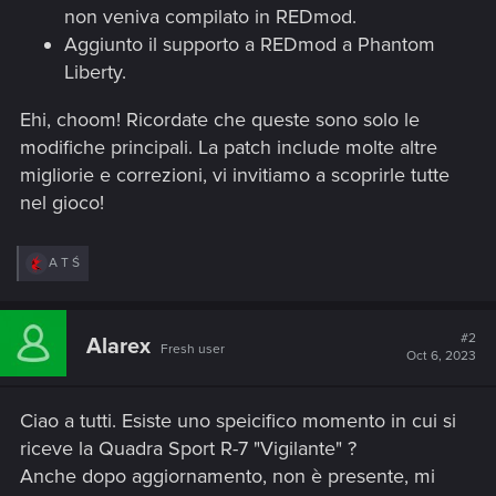
non veniva compilato in REDmod.
Aggiunto il supporto a REDmod a Phantom
Liberty.
Ehi, choom! Ricordate che queste sono solo le
modifiche principali. La patch include molte altre
migliorie e correzioni, vi invitiamo a scoprirle tutte
nel gioco!
R
A T Ś
e
a
c
t
#2
Alarex
Fresh user
i
Oct 6, 2023
o
n
s
Ciao a tutti. Esiste uno speicifico momento in cui si
:
riceve la Quadra Sport R-7 "Vigilante" ?
Anche dopo aggiornamento, non è presente, mi