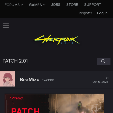
JOBS
STORE
SUPPORT
FORUMS
GAMES
Register
Log in
PATCH 2.01
#1
BeaMizu
Ex-CDPR
Oct 5, 2023