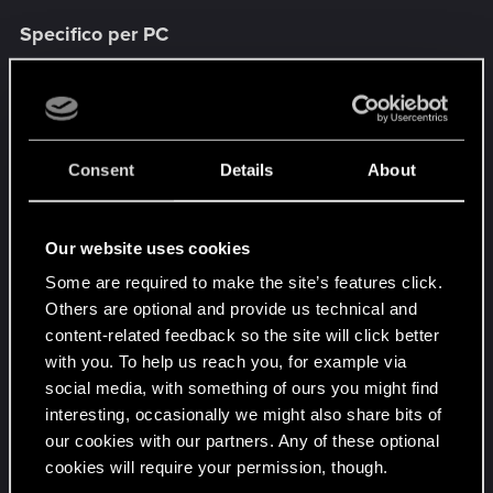
Specifico per PC
Risolto un problema per cui l'interfaccia
poteva mostrare gli input per controller
giocando con mouse e tastiera.
In concomitanza con la patch, verrà risolto il
Consent
Details
About
problema per cui ad alcuni giocatori non
risultavano sbloccati i trofei di Phantom
Liberty su PC. Questo fix risolve il problema
Our website uses cookies
su GOG e Steam, dopo aver caricato un
Some are required to make the site’s features click.
salvataggio. Per Epic Games il problema è
Others are optional and provide us technical and
ancora sotto osservazione.
content-related feedback so the site will click better
Risolto un problema per cui, dopo aver
with you. To help us reach you, for example via
installato l'aggiornamento 2.0 ma non
social media, with something of ours you might find
l'espansione su GOG, nel menu del gioco
interesting, occasionally we might also share bits of
poteva apparire una finestra con il testo
our cookies with our partners. Any of these optional
"Phantom Liberty scaricato - Torna al menu
cookies will require your permission, though.