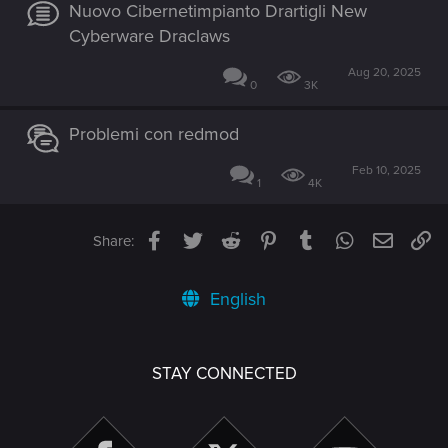
Nuovo Cibernetimpianto Drartigli New
Cyberware Draclaws
Aug 20, 2025
0
3K
Problemi con redmod
Feb 10, 2025
1
4K
Facebook
Twitter
Reddit
Pinterest
Tumblr
WhatsApp
Email
Li
Share:
English
STAY CONNECTED