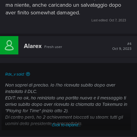
ma niente, anche caricando un salvataggio dopo
aver finito somewhat damaged.
Last edited:
Oct 7, 2023
#4
Alarex
Fresh user
Oct 9, 2023
Rdx_v said:
Non saprei di preciso. Io l'ho ricevuta subito dopo aver
installato il DLC.
EDIT: no ok, ho reiniziato una partita nuova e il messaggio ti
arriva subito dopo aver ricevuto la chiamata da Takemura in
"Playing for Time" (inizio atto 2).
Di contro però, ho 2 achievement bloccati su steam: tutti gli
uomini della presidente e aracnofobia.
Click to expand...
Si sarebbero dovuti sbloccare con la patch 2.01 ma niente,
anche caricando un salvataggio dopo aver finito somewhat