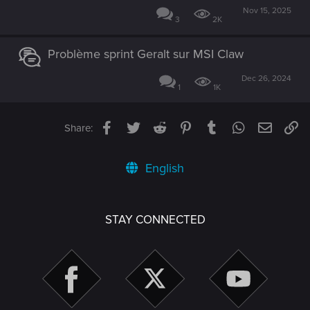
Nov 15, 2025
3
2K
Problème sprint Geralt sur MSI Claw
Dec 26, 2024
1
1K
Facebook
Twitter
Reddit
Pinterest
Tumblr
WhatsApp
Email
Li
Share:
English
STAY CONNECTED