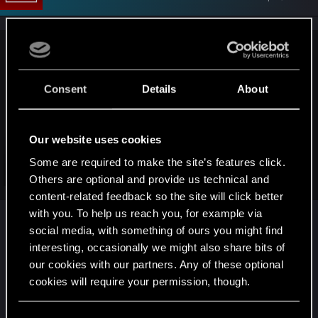
mvincent1977 said:
Bonjour, j'ai acheté la version physique de CP2077 Ultimate
Consent
Details
About
edition. cependant arrivé à 2.2% depuis le CD1, l'installation
s'arrete avec un message CD sale ou endommagé. J'ai
essaié de faire l'installation à distance comme proposé ici:
Our website uses cookies
Some are required to make the site’s features click.
Problème avec le disque d'installation du jeu
Click to expand...
Others are optional and provide us technical and
— Cyberpunk 2077 | Support technique — CD
content-related feedback so the site will click better
PROJEKT RED
with you. To help us reach you, for example via
Hello,
Bienvenue dans le support technique de CD PROJEKT RED ! Vous trouverez
social media, with something of ours you might find
Navré que tu rencontre un soucis,
ici de l'aide concernant nos jeux et services, mais aussi des réponses aux
interesting, occasionally we might also share bits of
questions fréquemment posées.
our cookies with our partners. Any of these optional
Je n'ai pas de solution immédiate, mais les
cookies will require your permission, though.
support.cdprojektred.com
versions physiques ne fournissent telle pas une
clé CD a activer sur l'une des plateformes
You’ll find all the details regarding our use of cookies
mais le problème c'est qu'une fois installé je suis "obligé