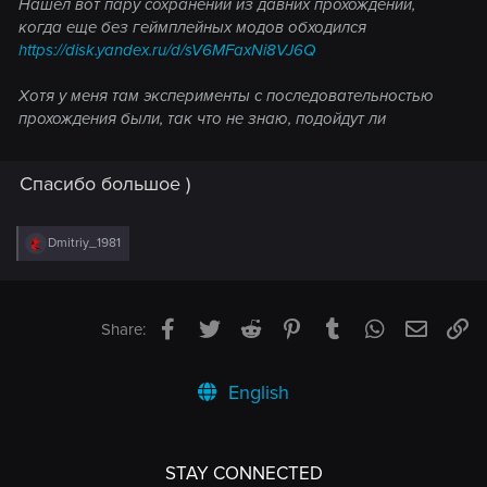
Нашел вот пару сохранений из давних прохождений,
когда еще без геймплейных модов обходился
https://disk.yandex.ru/d/sV6MFaxNi8VJ6Q
Хотя у меня там эксперименты с последовательностью
прохождения были, так что не знаю, подойдут ли
Спасибо большое )
R
Dmitriy_1981
e
a
c
t
Facebook
Twitter
Reddit
Pinterest
Tumblr
WhatsApp
Email
Li
Share:
i
o
n
s
English
:
STAY CONNECTED