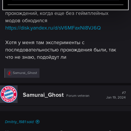
Нашел вот пару сохранений из давних
прохождений, когда еще без геймплейных
модов обходился
https://disk.yandex.ru/d/sV6MFaxNi8VJ6Q
Хотя у меня там эксперименты с
последовательностью прохождения были, так
что не знаю, подойдут ли
R
Samurai_Ghost
e
a
c
t
#7
Samurai_Ghost
Forum veteran
i
Jan 19, 2024
o
n
s
:
Dmitriy_1981 said: