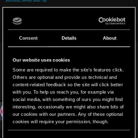
Samurai_Ghost said:
У меня отключена синхронизация, мне эти облачные
сервисы и не нужны на пк. Ладно на приставке еще
можно воспользоваться. Но стим удалил мои файлы
прямо с компа. Заменив все одним файлом "стимклауд".
Consent
Details
About
я себе делаю копии ключевых сохранений в
отдельной папке на всякий случай давно уже.
Our website uses cookies
Наверное, в вашем случае логично задать
Some are required to make the site’s features click.
вопрос в техподдержке стима
Others are optional and provide us technical and
content-related feedback so the site will click better
R
Recyclop
with you. To help us reach you, for example via
e
a
social media, with something of ours you might find
c
interesting, occasionally we might also share bits of
t
#5
Samurai_Ghost
Forum veteran
i
our cookies with our partners. Any of these optional
Jan 14, 2024
o
cookies will require your permission, though.
n
s
:
You’ll find all the details regarding our use of cookies