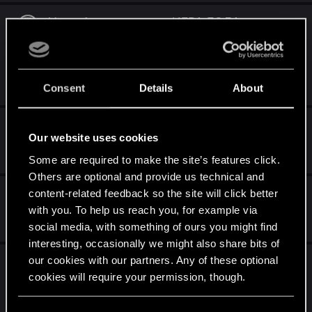
Не работает издание ИГРА ГОДА, хотя
была куплена, и играл в неё+есть
достижения в Steam за DLC
Jul 10, 2026
Consent
Details
About
4
2K
Пропали сохранения
Our website uses cookies
Jul 10, 2026
Some are required to make the site’s features click.
1
119
Others are optional and provide us technical and
Steam | Ведьмак 2 | Зависание игры
content-related feedback so the site will click better
with you. To help us reach you, for example via
Jan 16, 2026
social media, with something of ours you might find
3
403
interesting, occasionally we might also share bits of
Опечатка локализации на странице в
our cookies with our partners. Any of these optional
cookies will require your permission, though.
Steam
Nov 24, 2025
You’ll find all the details regarding our use of cookies