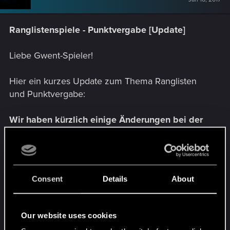
Ranglistenspiele - Punktvergabe [Update]
Liebe Gwent-Spieler!
Hier ein kurzes Update zum Thema Ranglisten
und Punktvergabe:
Wir haben kürzlich einige Änderungen bei der
Punktvergabe für Ranglistenspiele umgesetzt.
Die Anzahl an gewonnen oder verlorenen
Punkte während der Duelle mit anderen
Spielern spiegelt die Leistung jetzt besser
Consent
Details
About
wieder und ermöglicht einen einfacheren
Aufstieg in der Rangliste.
Our website uses cookies
Diese Info kommt von unseren deutschen