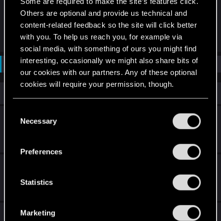
Some are required to make the site’s features click.
Community Manager (jetzt schnell googeln!).
Others are optional and provide us technical and
#bestätigteInfo
content-related feedback so the site will click better
Last edited:
Jan 17, 2017
with you. To help us reach you, for example via
social media, with something of ours you might find
interesting, occasionally we might also share bits of
Not open for further replies.
our cookies with our partners. Any of these optional
cookies will require your permission, though.
Similar threads
You’ll find all the details regarding our use of cookies
C
Update VS MODs
and tweak your preferences regarding them in the
Necessary
o
“Settings” menu below.
n
Jan 15, 2025
5
2K
s
Preferences
e
Update 2.2 ist da!
n
t
Statistics
Jan 20, 2025
14
9K
S
e
Marketing
Update zur Modding-Unterstützung
l