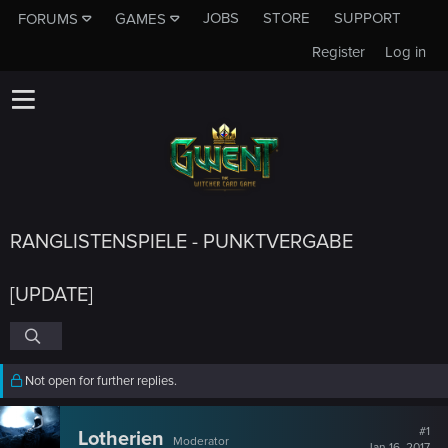
JOBS
STORE
SUPPORT
FORUMS
GAMES
Register
Log in
RANGLISTENSPIELE - PUNKTVERGABE
[UPDATE]
Not open for further replies.
#1
Lotherien
Moderator
Jan 16, 2017