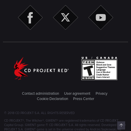
Contact administration
User agreement
Privacy
Cookie Declaration
Press Center
© 2018 CD PROJEKT S.A. ALL RIGHTS RESERVED
CD PROJEKT®, The Witcher®, GWENT® are registered trademarks of CD PROJEKT
Top
Capital Group. GWENT game © CD PROJEKT S.A. All rights reserved. Developed by CD
PROJEKT S.A. GWENT game is set in the universe created by Andrzej Sapkowski. All