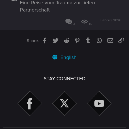
Eine Reise vom Trauma zur tiefen
Partnerschaft
Feb 20, 2026
3
1K
Facebook
Twitter
Reddit
Pinterest
Tumblr
WhatsApp
Email
Li
Share:
English
STAY CONNECTED