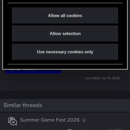
Danglerprobl.JPG
Danglerprobl2.JPG
c
31.8 KB · Views: 75
21.5 KB · Views: 92
t
Allow all cookies
i
o
Allow selection
n
Use necessary cookies only
Danglerprobl3.JPG
51.5 KB · Views: 71
Last edited:
Jun 19, 2024
Similar threads
Summer Game Fest 2026 :-)