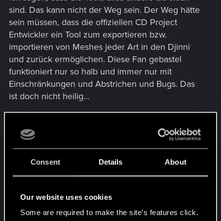
sind. Das kann nicht der Weg sein. Der Weg hätte
sein müssen, dass die offiziellen CD Project
Entwickler ein Tool zum exportieren bzw.
importieren von Meshes jeder Art in den Djinni
und zurück ermöglichen. Diese Fan gebastel
funktioniert nur so halb und immer nur mit
Einschränkungen und Abstrichen und Bugs. Das
ist doch nicht heilig...
EDIT vom 10.6.24
:Ich spezifiziere meine Anfrage:
Wie bekomme ich meine gemappten dds.
Modelle in den Djinni bzw. was mache ich beim
mappen falsch? Meine Modelle werden im Djinni
Consent
Details
About
komplett schwarz angezeigt, obwohl ich eine
1024 DX5 Textur verwende und das Modell
wahrscheinlich nach den gängigen Djinni
Our website uses cookies
Mapping Regeln gemappt habe....
Some are required to make the site’s features click.