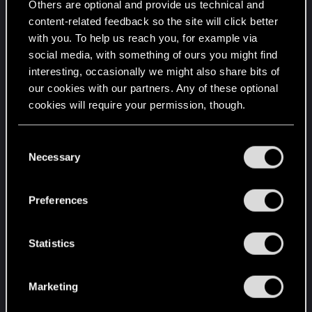
Others are optional and provide us technical and
EDIT vom 19.06.24
: Zwischenzeitlich konnte ich
content-related feedback so the site will click better
auf eigene Faust, das Texturenproblem
with you. To help us reach you, for example via
einigermaßen lösen und zwei Lösungsansätze
social media, with something of ours you might find
herausfinden. Leider kann ich das Objekt nun
interesting, occasionally we might also share bits of
nicht richtig animieren. Ich habe es mit
our cookies with our partners. Any of these optional
Danglynotes versucht, aber das Objekt wird bei
cookies will require your permission, though.
der Animation im Djinni quasi zerfetzt. Außerdem
kann es nicht der Weg sein, die gesamte
You’ll find all the details regarding our use of cookies
C
Animation mit Danglynotes quasi zu rekalibrieren.
and tweak your preferences regarding them in the
Necessary
o
Was wäre hier der Weg?
“Settings” menu below.
n
s
Preferences
Attachments
e
n
t
Statistics
S
e
Marketing
l
e