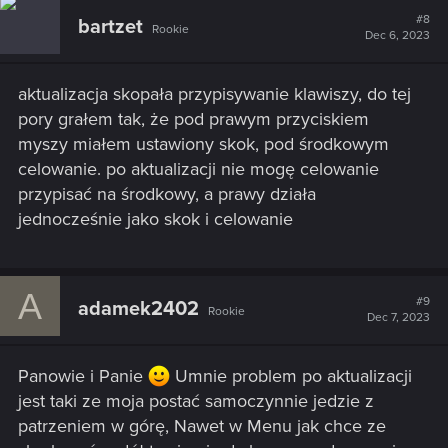
t
#8
bartzet
Rookie
i
Dec 6, 2023
o
n
s
aktualizacja skopała przypisywanie klawiszy, do tej
:
pory grałem tak, że pod prawym przyciskiem
myszy miałem ustawiony skok, pod środkowym
celowanie. po aktualizacji nie mogę celowanie
przypisać na środkowy, a prawy działa
jednocześnie jako skok i celowanie
A
#9
adamek2402
Rookie
Dec 7, 2023
Panowie i Panie
Umnie problem po aktualizacji
jest taki ze moja postać samoczynnie jedzie z
patrzeniem w górę, Nawet w Menu jak chce ze