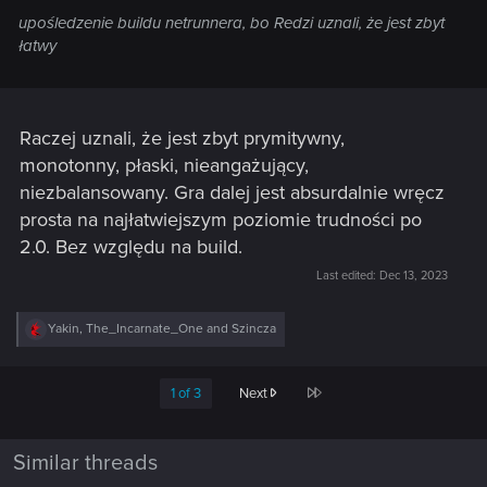
eksploracji wrogrami z "czaszkami", jak to miało miejsce w
upośledzenie buildu netrunnera, bo Redzi uznali, że jest zbyt
Wiedźminie przez długi czas, a z czego się ostatecznie REDzi
łatwy
wycofali w ostatnim patchu. Rychło w czas
Raczej uznali, że jest zbyt prymitywny,
monotonny, płaski, nieangażujący,
niezbalansowany. Gra dalej jest absurdalnie wręcz
prosta na najłatwiejszym poziomie trudności po
2.0. Bez względu na build.
Last edited:
Dec 13, 2023
R
Yakin
,
The_Incarnate_One
and
Szincza
e
a
c
Last
1 of 3
Next
t
i
o
n
Similar threads
s
: