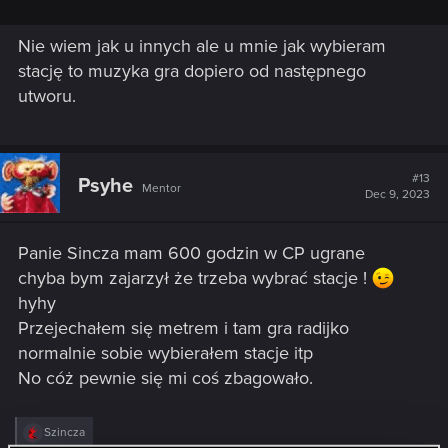
Nie wiem jak u innych ale u mnie jak wybieram
stację to muzyka gra dopiero od następnego
utworu.
#13
Psyhe
Mentor
Dec 9, 2023
Panie Sincza mam 600 godzin w CP ugrane
chyba bym zajarzył że trzeba wybrać stacje !
hyhy
Przejechałem się metrem i tam gra radijko
normalnie sobie wybierałem stacje itp
No cóż pewnie się mi coś zbagowało.
R
Szincza
e