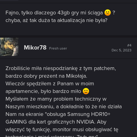
n
s
Fajno, tylko dlaczego 43gb gry mi ściąga
?
:
chyba, aż tak duża ta aktualizacja nie była?
#4
Mikor78
Fresh user
Dec 5, 2023
Zrobiliście miła niespodziankę z tym patchem,
bardzo dobry prezent na Mikołaja.
Wieczór spędziłem z Panam w moim
apartamencie, było bardzo miło
Myślałem że mamy problem techniczny w
Naszym mieszkaniu, a dokładnie to że nie działa
Nam na ekranie "obsługa Samsung HDR10+
GAMING dla kart graficznych NVIDIA. Aby
włączyć tę funkcję, monitor musi obsługiwać tę