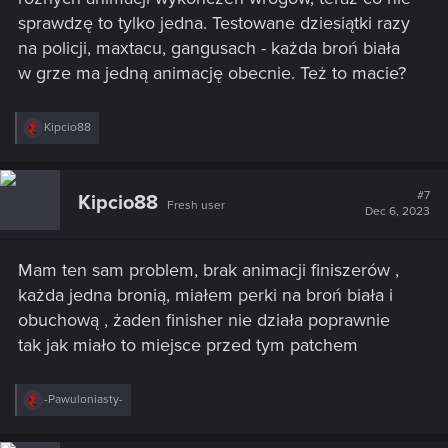
sprawdzę to tylko jedna. Testowane dziesiątki razy
na policji, maxtacu, gangusach - każda broń biała
w grze ma jedną animację obecnie. Też to macie?
R
Kipcio88
e
a
c
t
#7
Kipcio88
Fresh user
i
Dec 6, 2023
o
n
s
Mam ten sam problem, brak animacji finiszerów ,
:
każda jedna bronią, miałem perki na broń biała i
obuchową , żaden finisher nie działa poprawnie
tak jak miało to miejsce przed tym patchem
R
-Pawuloniasty-
e
a
c