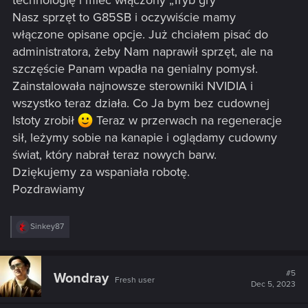
technologię i mieć włączony „Tryb gry"
Nasz sprzęt to G85SB i oczywiście mamy
włączone opisane opcje. Już chciałem pisać do
administratora, żeby Nam naprawił sprzęt, ale na
szczęście Panam wpadła na genialny pomysł.
Zainstalowała najnowsze sterowniki NVIDIA i
wszystko teraz działa. Co Ja bym bez cudownej
Istoty zrobił
Teraz w przerwach na regeneracje
sił, leżymy sobie na kanapie i oglądamy cudowny
świat, który nabrał teraz nowych barw.
Dziękujemy za wspaniała robotę.
Pozdrawiamy
R
Sinkey87
e
a
c
t
#5
Wondray
Fresh user
i
Dec 5, 2023
o
n