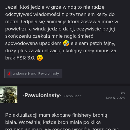
s
Jeżeli ktoś jedzie w grze windą to nie radzę
:
odczytywać wiadomości z przyznaniem karty do
metra. Odpala się animacja która zostawia mnie w
powietrzu a winda jedzie dalej, oczywiście po jej
skończeniu czekała mnie nagła śmierć
spowodowana upadkiem
ale sam patch fajny,
duży plus za aktualizację i kolejny mały minus za
brak FSR 3.0.
R
undomiel9
and
-Pawuloniasty-
e
a
c
t
#6
-Pawuloniasty-
Fresh user
i
Dec 5, 2023
o
n
s
Po aktualizacji mam skopane finishery bronią
:
białą. Wcześniej każda broń miała po kilka
różnych animacji wykończeń wrogów, teraz co nie