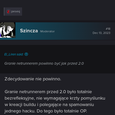
R
peseq
e
a
c
t
#18
Szincza
Moderator
i
Dec 13, 2023
o
n
s
:
El_Liren said:
Granie netrunnerem powinno być jak przed 2.0
Zdecydowanie nie powinno.
Granie netrunnerem przed 2.0 było totalnie
bezrefleksyjne, nie wymagające krzty pomyślunku
w kreacji buildu i polegające na spamowaniu
jednego hacku. Do tego było totalnie OP.