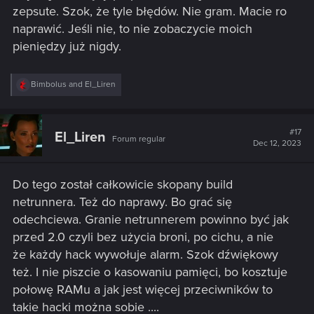
zepsute. Szok, że tyle błędów. Nie gram. Macie ro
naprawić. Jeśli nie, to nie zobaczycie moich
pieniędzy już nigdy.
R
Bimbolus
and
El_Liren
e
a
c
t
#17
El_Liren
Forum regular
i
Dec 12, 2023
o
n
s
Do tego został całkowicie skopany build
:
netrunnera. Też do naprawy. Bo grać się
odechciewa. Granie netrunnerem powinno być jak
przed 2.0 czyli bez użycia broni, po cichu, a nie
że każdy hack wywołuje alarm. Szok dźwiękowy
też. I nie piszcie o kasowaniu pamięci, bo kosztuje
połowę RAMu a jak jest więcej przeciwników to
takie hacki można sobie ....