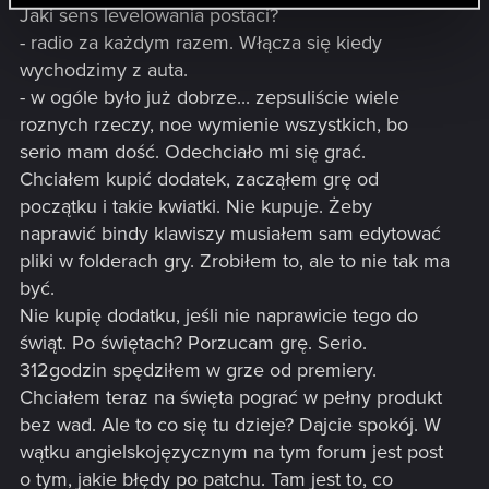
Jaki sens levelowania postaci?
- radio za każdym razem. Włącza się kiedy
wychodzimy z auta.
- w ogóle było już dobrze... zepsuliście wiele
roznych rzeczy, noe wymienie wszystkich, bo
serio mam dość. Odechciało mi się grać.
Chciałem kupić dodatek, zacząłem grę od
początku i takie kwiatki. Nie kupuje. Żeby
naprawić bindy klawiszy musiałem sam edytować
pliki w folderach gry. Zrobiłem to, ale to nie tak ma
być.
Nie kupię dodatku, jeśli nie naprawicie tego do
świąt. Po świętach? Porzucam grę. Serio.
312godzin spędziłem w grze od premiery.
Chciałem teraz na święta pograć w pełny produkt
bez wad. Ale to co się tu dzieje? Dajcie spokój. W
wątku angielskojęzycznym na tym forum jest post
o tym, jakie błędy po patchu. Tam jest to, co