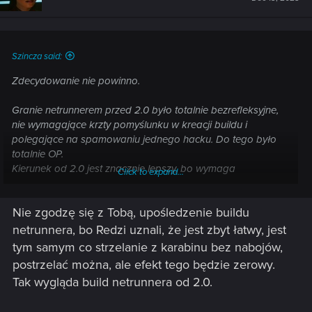
o
n
s
:
Szincza said:
Zdecydowanie nie powinno.
Granie netrunnerem przed 2.0 było totalnie bezrefleksyjne,
nie wymagające krzty pomyślunku w kreacji buildu i
polegające na spamowaniu jednego hacku. Do tego było
totalnie OP.
Kierunek od 2.0 jest znacznie lepszy, bo wymaga
Click to expand...
kombinowania nad synergią umiejętności, mobilności i
kreatywności w podejściu do starć - a w połączeniu z level
Nie zgodzę się z Tobą, upośledzenie buildu
designem, który od początku był w grze na bardzo wysokim
poziomie, granie netrunnerem jest teraz dużo bardziej
netrunnera, bo Redzi uznali, że jest zbyt łatwy, jest
satysfakcjonujące, niż jednoklik z atakiem wirusowym bez
tym samym co strzelanie z karabinu bez nabojów,
wychodzenia z samochodu. Teraz to jest faktycznie build i
postrzelać można, ale efekt tego będzie zerowy.
styl gry, a nie samograj.
Tak wygląda build netrunnera od 2.0.
Ja rozumiem, że ci zabrano ulubioną metodę grania, ale nie
ma co udawać, że to wymagało jakiejkolwiek finezji. Bo nie