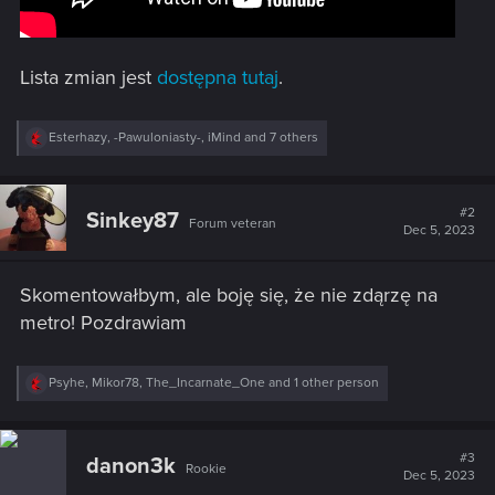
Lista zmian jest
dostępna tutaj
.
R
Esterhazy
,
-Pawuloniasty-
,
iMind
and 7 others
e
a
c
t
#2
Sinkey87
Forum veteran
i
Dec 5, 2023
o
n
s
Skomentowałbym, ale boję się, że nie zdąrzę na
:
metro! Pozdrawiam
R
Psyhe
,
Mikor78
,
The_Incarnate_One
and 1 other person
e
a
c
t
#3
danon3k
Rookie
i
Dec 5, 2023
o