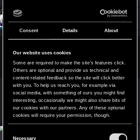
a
c
t
#14
Szincza
Moderator
i
Dec 9, 2023
o
n
Consent
Details
About
s
:
Psyhe said:
Our website uses cookies
Panie Sincza mam 600 godzin w CP ugrane chyba bym
Some are required to make the site’s features click.
zajarzył że trzeba wybrać stacje !
hyhy
Others are optional and provide us technical and
content-related feedback so the site will click better
Wybacz, już tyle tu widziałem „błędów”, które były
with you. To help us reach you, for example via
wynikiem czyjegoś braku ogarnięcia, że wolę
social media, with something of ours you might find
najpierw oczywistą rzecz zaproponować jako
interesting, occasionally we might also share bits of
our cookies with our partners. Any of these optional
rozwiązanie
cookies will require your permission, though.
You’ll find all the details regarding our use of cookies
C
#15
Kipcio88
and tweak your preferences regarding them in the
Fresh user
Necessary
Dec 11, 2023
o