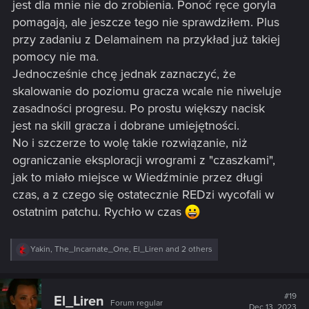
jest dla mnie nie do zrobienia. Ponoć ręce goryla
pomagają, ale jeszcze tego nie sprawdziłem. Plus
przy zadaniu z Delamainem na przykład już takiej
pomocy nie ma.
Jednocześnie chcę jednak zaznaczyć, że
skalowanie do poziomu gracza wcale nie niweluje
zasadności progresu. Po prostu większy nacisk
jest na skill gracza i dobrane umiejętności.
No i szczerze to wolę takie rozwiązanie, niż
ograniczanie eksploracji wrogrami z "czaszkami",
jak to miało miejsce w Wiedźminie przez długi
czas, a z czego się ostatecznie REDzi wycofali w
ostatnim patchu. Rychło w czas
R
Yakin
,
The_Incarnate_One
,
El_Liren
and 2 others
e
a
c
t
#19
El_Liren
Forum regular
i
Dec 13, 2023