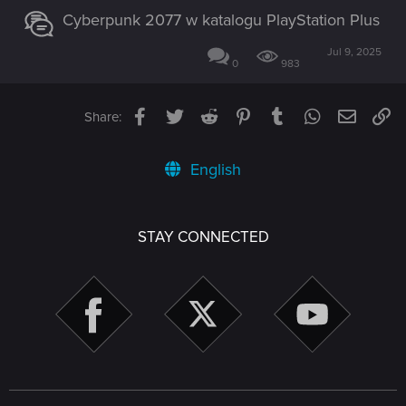
Cyberpunk 2077 w katalogu PlayStation Plus
Jul 9, 2025
0
983
Facebook
Twitter
Reddit
Pinterest
Tumblr
WhatsApp
Email
Li
Share:
English
STAY CONNECTED