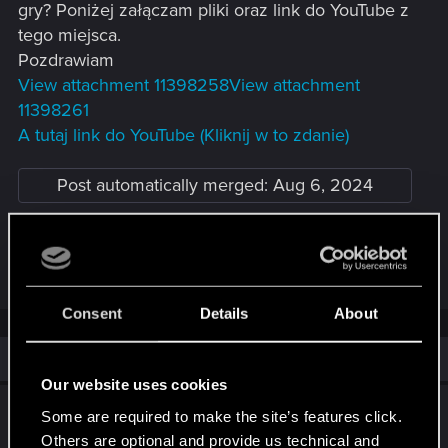
gry? Poniżej załączam pliki oraz link do YouTube z
tego miejsca.
Pozdrawiam
View attachment 11398258
View attachment
11398261
A tutaj link do YouTube (Kliknij w to zdanie)
Post automatically merged:
Aug 6, 2024
zapomniałem dodać. Platfoma PC
Consent
Details
About
Similar threads
Our website uses cookies
WIEDŹMIN 3 1.32 GOTY JAK ZRESETOWAĆ
Some are required to make the site’s features click.
WSZYSTKIE PLIKI
Others are optional and provide us technical and