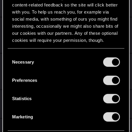
content-related feedback so the site will click better
Oct 20, 2019
1
2K
with you. To help us reach you, for example via
social media, with something of ours you might find
Gorąca prośba w związku z ostatnią zmianą
interesting, occasionally we might also share bits of
w Gwintcie.
our cookies with our partners. Any of these optional
cookies will require your permission, though.
Jan 17, 2019
21
2K
You’ll find all the details regarding our use of cookies
C
Zacinanie się gry podczas poruszania
and tweak your preferences regarding them in the
Necessary
o
myszką.
“Settings” menu below.
n
s
Oct 31, 2016
Preferences
0
563
e
n
Brak dzwięku w dodatku "Krew i Wino"
t
Statistics
S
May 31, 2016
2
744
e
Marketing
l
[Spoiler] Zlecenie: Zmora kupieckiego traktu
e