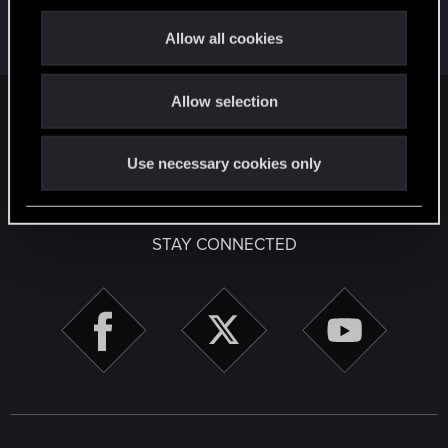
- błąd
c
t
Allow all cookies
May 25, 2015
i
0
521
o
Allow selection
n
Facebook
Twitter
Reddit
Pinterest
Tumblr
WhatsApp
Email
Li
Share:
Use necessary cookies only
English
STAY CONNECTED