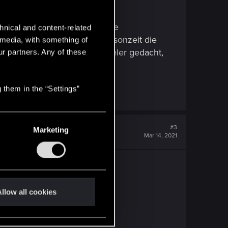
usw.).
- z.B. dort, wo man bestimmte
hnical and content-related
schwierig, in der kurzen Saisonzeit die
l media, with something of
für erfahrene "Gwent"-Spieler gedacht,
ur partners. Any of these
 them in the “Settings”
#3
Marketing
Mar 14, 2021
llow all cookies
ann