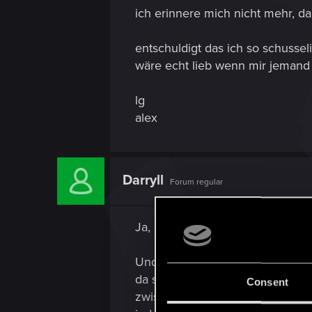
ich erinnere mich nicht mehr, da
entschuldigt das ich so schusseli
wäre echt lieb wenn mir jeman
lg
alex
Darryll
Forum regular
Ja, Extra-Seiten im Belohnungsb
Und ja, jeden Monat gibt es ei
da sind. Nach 12 Monaten komm
Consent
zwischengespeichert, ob du damal