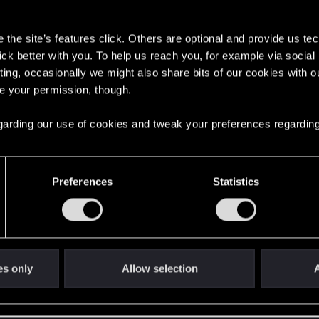
kommt Liebe, nach Liebe Bär, nach Bär Elf, nach Elf Viper 
s
en Anfangsbereichen der Saisonbäume Punkte investieren 
the site’s features click. Others are optional and provide us tec
en abstauben kann. Ansonsten ist es für den Einstieg zu 
lick better with you. To help us reach you, for example via socia
sammenzubekommen, die dort nötig wären. Das ist eher 
ting, occasionally we might also share bits of our cookies with o
chneller Punkte sammeln können...
re your permission, though.
 regarding our use of cookies and tweak your preferences regarding
Preferences
Statistics
es only
Allow selection
A
 nicht hetzten muss sondern ganz piano da durchwurstln k