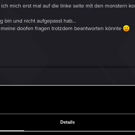
 ich mich erst mal auf die linke seite mit den monstern k
g bin und nicht aufgepasst hab...
d meine doofen fragen trotzdem beantworten könnte
uch sind Sonder-Events.
ne spezielle Saison und dementsprechend auch bestimmte
en diese Bäume jedoch normalerweise wieder zurück un
Details
s ein Jahr davor bereits irgendwelche Punkte dort invest