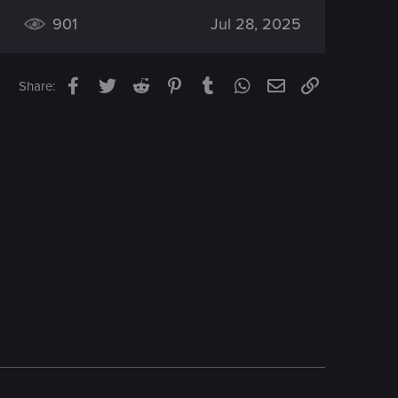
901
Jul 28, 2025
Facebook
Twitter
Reddit
Pinterest
Tumblr
WhatsApp
Email
Link
Share: