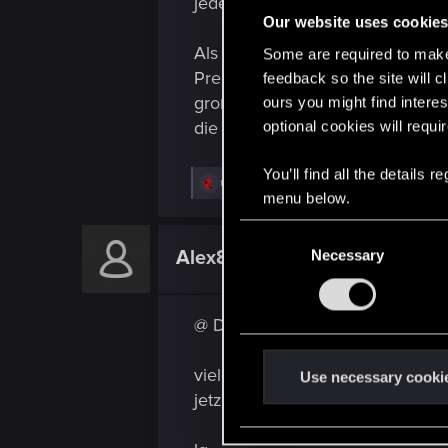
jedes Jahr der Selbe (nach Wolf 
Our website uses cookie
Als Neuling würde ich nur in d
Some are required to make 
Premiumvarianten von Bronzekart
feedback so the site will c
große Menge an Bonuspunkten zu
ours you might find interes
die durch ihre Prestige-Level s
optional cookies will requi
You’ll find all the details
R
red_coshy
menu below.
e
a
c
C
t
Alex8587
Necessary
o
Fresh user
i
o
n
n
s
s
@ Darryll
:
e
n
vielen lieben dank für die info
t
Use necessary cooki
jetzt weis ich, das ich mich da
S
e
l