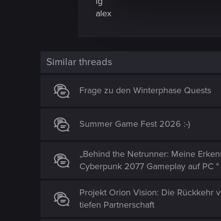
lg
e
alex
c
t
i
o
Similar threads
n
Frage zu den Winterphase Quests
Summer Game Fest 2026 :-)
„Behind the Netrunner: Meine Erke
Cyberpunk 2077 Gameplay auf PC "
Projekt Orion Vision: Die Rückkehr 
tiefen Partnerschaft