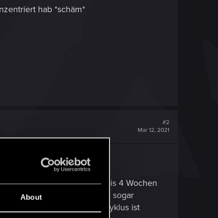
onzentriert hab *schäm*
#2
Mar 12, 2021
 Saisonbäume, die nur für 3 bis 4 Wochen
d durch deinen Account wird sogar
About
iert hast, denn der Saison-Zyklus ist