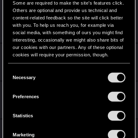
Some are required to make the site’s features click.
„Behind the Netrunner: Meine Erkenntnisse
Others are optional and provide us technical and
und Theorien nach 450 Stunden Cyberpunk
content-related feedback so the site will click better
2077 Gameplay auf PC "
with you. To help us reach you, for example via
social media, with something of ours you might find
Jul 2, 2026
0
177
interesting, occasionally we might also share bits of
our cookies with our partners. Any of these optional
Kann Jackie Welles und Evelyn Parker nicht
cookies will require your permission, though.
mehr anrufen
You’ll find all the details regarding our use of cookies
Aug 4, 2025
C
3
1K
and tweak your preferences regarding them in the
Necessary
o
“Settings” menu below.
n
„Stadt der Legenden“-Fotomodus-
s
Wettbewerb
Preferences
e
Dec 19, 2025
n
0
1K
t
Statistics
S
Patchnotes zu Update 2.3
e
Marketing
l