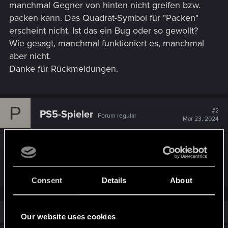
manchmal Gegner von hinten nicht greifen bzw.
packen kann. Das Quadrat-Symbol für "Packen"
erscheint nicht. Ist das ein Bug oder so gewollt?
Wie gesagt, manchmal funktioniert es, manchmal
aber nicht.
Danke für Rückmeldungen.
P
#2
PS5-Spieler
Forum regular
Mar 23, 2024
Du solltest
kostenlos
auf die aktuelle PS5-Version
updaten. Version 1.61 ist steinalt und voller Bugs...
Consent
Details
About
Similar threads
Our website uses cookies